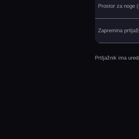
Prostor za noge (
Zapremina prtljaž
Prtljažnik ima ured