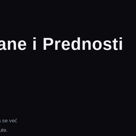
ane i Prednosti
a se već
ute.