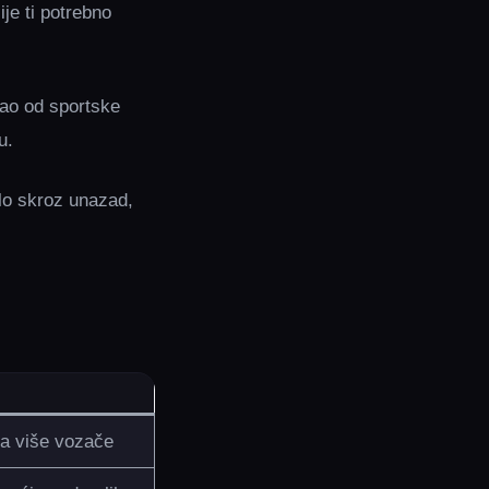
je ti potrebno
vao od sportske
u.
lo skroz unazad,
za više vozače