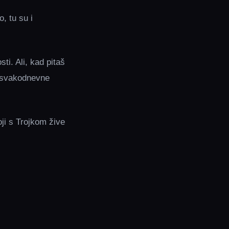
, tu su i
i. Ali, kad pitaš
i svakodnevne
ji s Trojkom žive