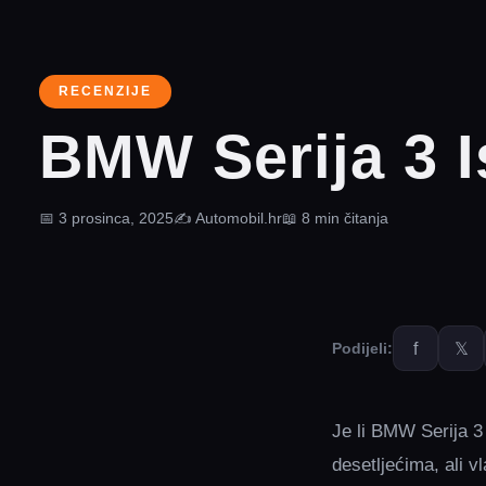
RECENZIJE
BMW Serija 3 I
📅 3 prosinca, 2025
✍️ Automobil.hr
📖 8 min čitanja
f
𝕏
Podijeli:
Je li BMW Serija 3
desetljećima, ali v