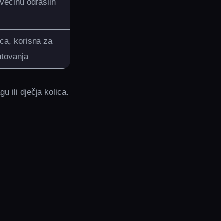
većinu odraslih
ca, korisna za
utovanja
u ili dječja kolica.