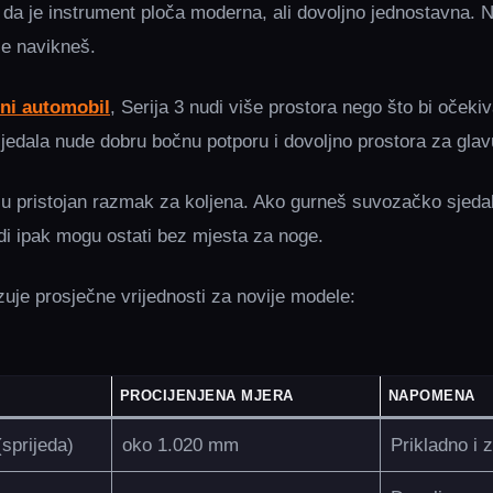
da je instrument ploča moderna, ali dovoljno jednostavna. Ni
e navikneš.
ni automobil
, Serija 3 nudi više prostora nego što bi očeki
sjedala nude dobru bočnu potporu i dovoljno prostora za glav
iju pristojan razmak za koljena. Ako gurneš suvozačko sjeda
adi ipak mogu ostati bez mjesta za noge.
zuje prosječne vrijednosti za novije modele:
PROCIJENJENA MJERA
NAPOMENA
(sprijeda)
oko 1.020 mm
Prikladno i 