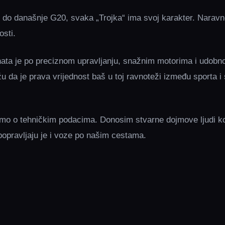
 do današnje G20, svaka „Trojka“ ima svoj karakter. Naravno
osti.
ta je po preciznom upravljanju, snažnim motorima i udobnost
žu da je prava vrijednost baš u toj ravnoteži između sporta 
o o tehničkim podacima. Donosim stvarne dojmove ljudi ko
popravljaju je i voze po našim cestama.