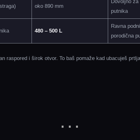
Dovoljno za 
straga)
oko 890 mm
putnika
Ravna podni
nika
480 – 500 L
porodična p
an raspored i širok otvor. To baš pomaže kad ubacuješ prtljag