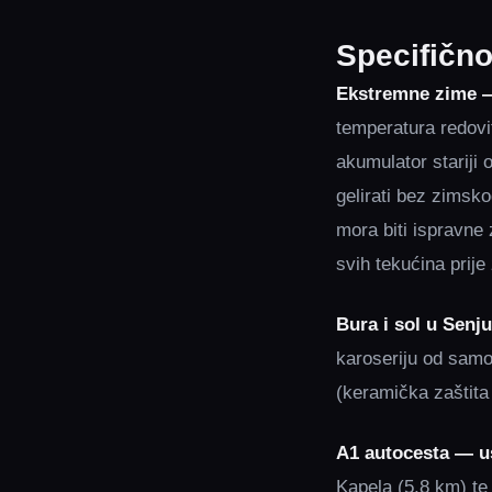
Specifično
Ekstremne zime — 
temperatura redov
akumulator stariji
gelirati bez zimsko
mora biti ispravne
svih tekućina prij
Bura i sol u Senju
karoseriju od samo
(keramička zaštita
A1 autocesta — us
Kapela (5,8 km) te