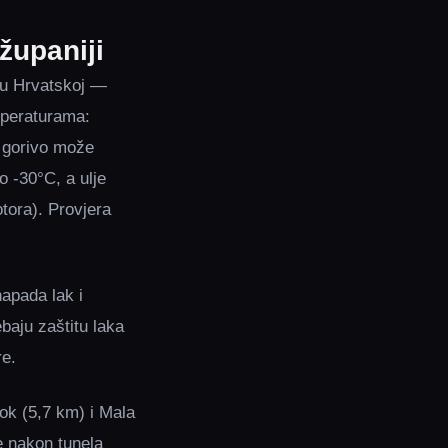
županiji
 u Hrvatskoj —
mperaturama:
o gorivo može
o -30°C, a ulje
tora). Provjera
napada lak i
baju zaštitu laka
re.
ok (5,7 km) i Mala
e nakon tunela