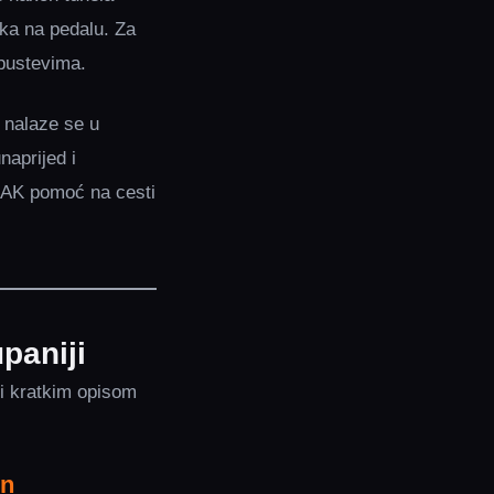
ska na pedalu. Za
spustevima.
 nalaze se u
naprijed i
HAK pomoć na cesti
paniji
i kratkim opisom
un