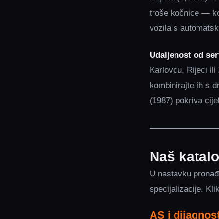
troše kočnice — kor
vozila s automatsk
Udaljenost od ser
Karlovcu, Rijeci il
kombinirajte ih s
(1987) pokriva cije
Naš katalo
U nastavku pronađi
specijalizacije. Kli
AS i dijagnost