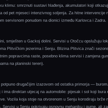
ku klimu: smrznuti sustavi hlađenja, akumulatori koji otkazu
 od pet mjeseci intenzivnog soljenja. Za hitne intervencije 
nom servisnom ponudom na dionici između Karlovca i Zadra.
ini, smješten u Gackoj dolini. Servisi u Otočcu opslužuju lok
a Plitvičkim jezerima i Senju. Blizina Plitvica znači sezonsk
hitnim popravcima raste, posebno klima servisi i zamjena guma
ama na planinski teren).
 s potpuno drugačijim izazovom od ostatka primorja — burom
 i ima direktan utjecaj na automobile: pijesak i sol koji bura 
ve. Vozila koja stoje na otvorenom u Senju korodiraju brže n
. Servisi u Senju pokrivaju osnovnu mehaniku i gume, ali z