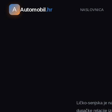
A
Automobil
.hr
NASLOVNICA
Ličko-senjska je n
dugačke relacije i