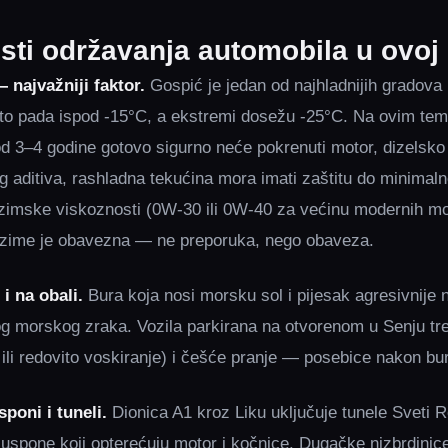
sti održavanja automobila u ovoj 
najvažniji faktor.
Gospić je jedan od najhladnijih gradova
ito pada ispod -15°C, a ekstremi dosežu -25°C. Na ovim te
 od 3–4 godine gotovo sigurno neće pokrenuti motor, dizelsk
g aditiva, rashladna tekućina mora imati zaštitu do minimaln
 zimske viskoznosti (0W-30 ili 0W-40 za većinu modernih mo
e zime je obavezna — ne preporuka, nego obaveza.
 i na obali.
Bura koja nosi morsku sol i pijesak agresivnije 
g morskog zraka. Vozila parkirana na otvorenom u Senju tre
 ili redovito voskiranje) i češće pranje — posebice nakon bu
poni i tuneli.
Dionica A1 kroz Liku uključuje tunele Sveti R
 uspone koji opterećuju motor i kočnice. Dugačke nizbrdinic