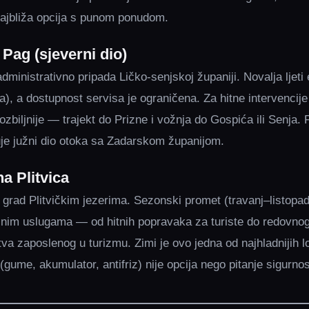
najbliža opcija s punom ponudom.
 Pag (sjeverni dio)
dministrativno pripada Ličko-senjskoj županiji. Novalja ljeti
a), a dostupnost servisa je ograničena. Za hitne intervencije
ozbiljnije — trajekt do Prizne i vožnja do Gospića ili Senja.
je južni dio otoka sa Zadarskom županijom.
a Plitvica
ži grad Plitvičkim jezerima. Sezonski promet (travanj–listop
snim uslugama — od hitnih popravaka za turiste do redovnog
va zaposlenog u turizmu. Zimi je ovo jedna od najhladnijih l
ume, akumulator, antifriz) nije opcija nego pitanje sigurnos