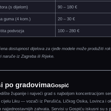
ora (s dijelom)
90 – 180 €
a guma (4 kom.)
20 – 30 €
tita podvozja
100 – 280 €
ena dostupnost dijelova za rjeđe modele može produžiti ro
i naruče iz Zagreba ili Rijeke.
si po gradovima
Gospić
edište županije i najveći grad s najboljom koncentracijom se
a cijelu Liku — vozači iz Perušića, Ličkog Osika, Lovinca i o
najjednostavnijih zahvata. Servisi u Gospiću iskusni su s