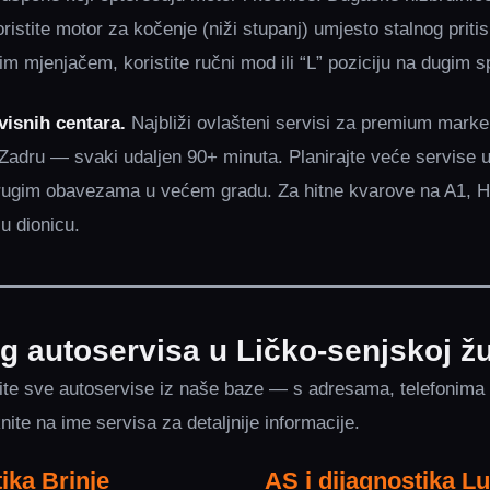
istite motor za kočenje (niži stupanj) umjesto stalnog priti
im mjenjačem, koristite ručni mod ili “L” poziciju na dugim 
visnih centara.
Najbliži ovlašteni servisi za premium marke
i Zadru — svaki udaljen 90+ minuta. Planirajte veće servise u
 drugim obavezama u većem gradu. Za hitne kvarove na A1, 
lu dionicu.
g autoservisa u Ličko-senjskoj žu
te sve autoservise iz naše baze — s adresama, telefonima 
knite na ime servisa za detaljnije informacije.
ika Brinje
AS i dijagnostika L