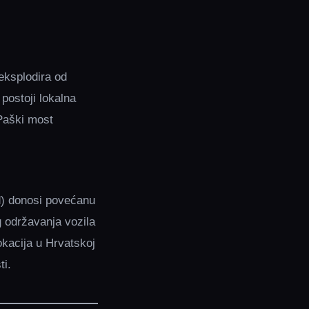
 eksplodira od
 postoji lokalna
 Paški most
ad) donosi povećanu
 održavanja vozila
okacija u Hrvatskoj
ti.