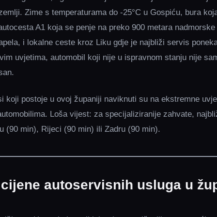
 zemlji. Zime s temperaturama do -25°C u Gospiću, bura koja
autocesta A1 koja se penje na preko 900 metara nadmorske 
pela, i lokalne ceste kroz Liku gdje je najbliži servis ponek
vim uvjetima, automobil koji nije u ispravnom stanju nije 
san.
si koji postoje u ovoj županiji naviknuti su na ekstremne uvje
automobilima. Loša vijest: za specijaliziranije zahvate, najbli
u (90 min), Rijeci (90 min) ili Zadru (90 min).
cijene autoservisnih usluga u žup