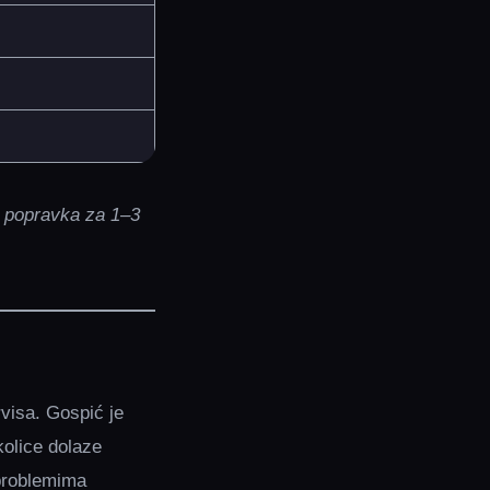
k popravka za 1–3
rvisa. Gospić je
kolice dolaze
 problemima