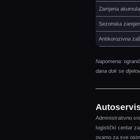
Zamjena akumulat
Sezonska zamjen
Antikorozivna zaš
Napomena: ogranič
dana dok se dijelov
Autoservi
Administrativno sr
logistički centar z
ovamo za sve osim 