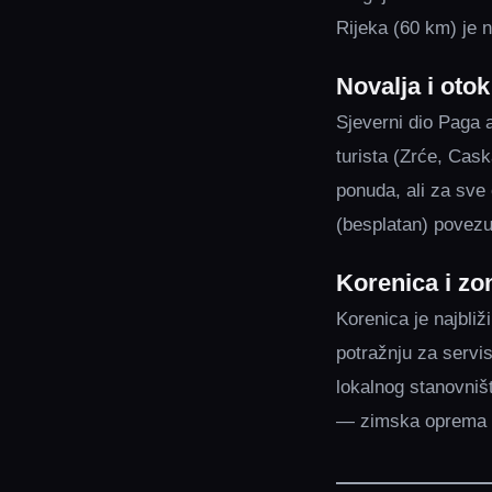
Rijeka (60 km) je 
Novalja i otok
Sjeverni dio Paga a
turista (Zrće, Cask
ponuda, ali za sve 
(besplatan) povezu
Korenica i zon
Korenica je najbli
potražnju za servi
lokalnog stanovništ
— zimska oprema (g