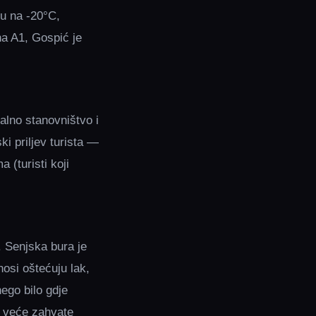
ju na -20°C,
na A1, Gospić je
alno stanovništvo i
i priljev turista —
 (turisti koji
. Senjska bura je
nosi oštećuju lak,
ego bilo gdje
a veće zahvate