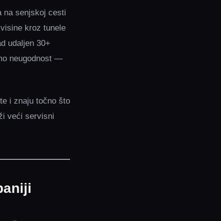
 na senjskoj cesti
visine kroz tunele
ad udaljen 30+
samo neugodnost —
te i znaju točno što
ži veći servisni
aniji