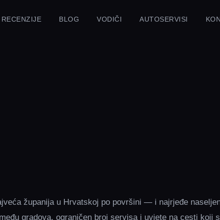
RECENZIJE
BLOG
VODIČI
AUTOSERVISI
KO
ajveća županija u Hrvatskoj po površini — i najrjeđe naselje
zmeđu gradova, ograničen broj servisa i uvjete na cesti koji