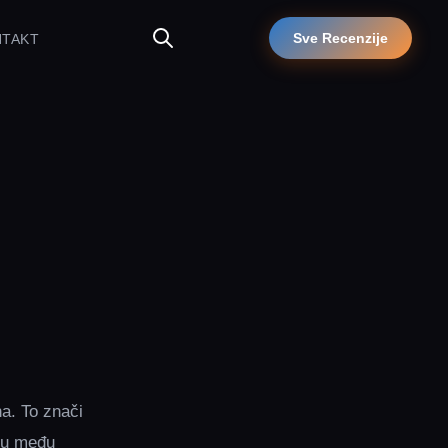
Sve Recenzije
NTAKT
na. To znači
 su među