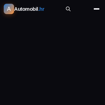
A
Automobil
.hr