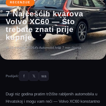
RECENZIJE
7 Najčešćih kvarova
Volvo XC60 — Što
trebate znati prije
kupnje
📅 14 travnja, 2026
✍️ Automobil.hr
📖 7 min čitanja
f
𝕏
wa
Podijeli:
Dugi niz godina pratim tržište rabljenih automobila u
Hrvatskoj i mogu vam reći — Volvo XC60 konstantno