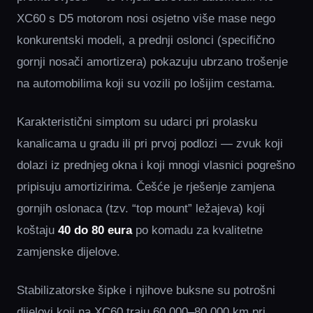
XC60 s D5 motorom nosi osjetno više mase nego
konkurentski modeli, a prednji oslonci (specifično
gornji nosači amortizera) pokazuju ubrzano trošenje
na automobilima koji su vozili po lošijim cestama.
Karakteristični simptom su udarci pri prolasku
kanalicama u gradu ili pri prvoj podlozi — zvuk koji
dolazi iz prednjeg okna i koji mnogi vlasnici pogrešno
pripisuju amortizirima. Češće je rješenje zamjena
gornjih oslonaca (tzv. “top mount” ležajeva) koji
koštaju
40 do 80 eura
po komadu za kvalitetne
zamjenske dijelove.
Stabilizatorske šipke i njihove buksne su potrošni
dijelovi koji na XC60 traju 60.000–80.000 km pri