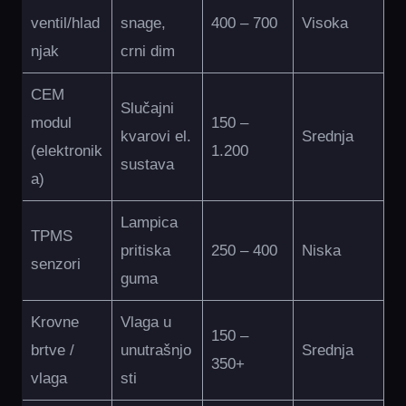
ventil/hlad
snage,
400 – 700
Visoka
njak
crni dim
CEM
Slučajni
modul
150 –
kvarovi el.
Srednja
(elektronik
1.200
sustava
a)
Lampica
TPMS
pritiska
250 – 400
Niska
senzori
guma
Krovne
Vlaga u
150 –
brtve /
unutrašnjo
Srednja
350+
vlaga
sti