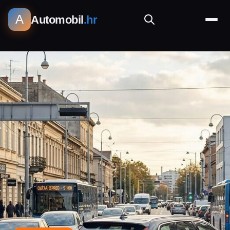
A
Automobil
.hr