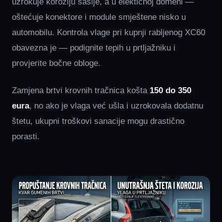
uzrokuje koroziju šasije, a u elektičnoj domeni —
oštećuje konektore i module smještene nisko u
automobilu. Kontrola vlage pri kupnji rabljenog XC60
obavezna je — podignite tepih u prtljažniku i
provjerite bočne obloge.
Zamjena brtvi krovnih tračnica košta
150 do 350
eura
, no ako je vlaga već ušla i uzrokovala dodatnu
štetu, ukupni troškovi sanacije mogu drastično
porasti.