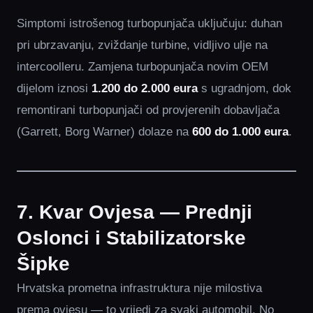
Simptomi istrošenog turbopunjača uključuju: duhan
pri ubrzavanju, zviždanje turbine, vidljivo ulje na
intercoolleru. Zamjena turbopunjača novim OEM
dijelom iznosi
1.200 do 2.000 eura
s ugradnjom, dok
remontirani turbopunjači od provjerenih dobavljača
(Garrett, Borg Warner) dolaze na
600 do 1.000 eura
.
7. Kvar Ovjesa — Prednji
Oslonci i Stabilizatorske
Šipke
Hrvatska prometna infrastruktura nije milostiva
prema ovjesu — to vrijedi za svaki automobil. No