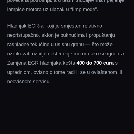
povećana potrošnja, a u težim slučajevima i paljenje
lampice motora uz ulazak u “limp mode”.
Hladnjak EGR-a, koji je smješten relativno
nepristupačno, sklon je puknućima i propuštanju
rashladne tekućine u usisnu granu — što može
uzrokovati ozbiljno oštećenje motora ako se ignorira.
Zamjena EGR hladnjaka košta
400 do 700 eura
s
ugradnjom, ovisno o tome radi li se u ovlaštenom ili
neovisnom servisu.