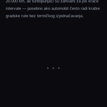
20.000 km, ali turbopunjači su zahvalni za još kraće
intervale — posebno ako automobil često radi kratke
gradske rute bez termičkog izjednačavanja.