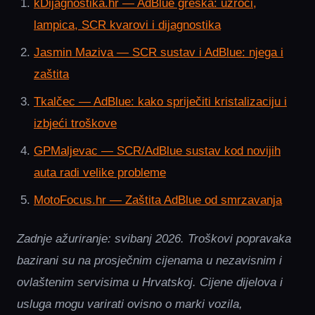
kDijagnostika.hr — AdBlue greška: uzroci,
lampica, SCR kvarovi i dijagnostika
Jasmin Maziva — SCR sustav i AdBlue: njega i
zaštita
Tkalčec — AdBlue: kako spriječiti kristalizaciju i
izbjeći troškove
GPMaljevac — SCR/AdBlue sustav kod novijih
auta radi velike probleme
MotoFocus.hr — Zaštita AdBlue od smrzavanja
Zadnje ažuriranje: svibanj 2026. Troškovi popravaka
bazirani su na prosječnim cijenama u nezavisnim i
ovlaštenim servisima u Hrvatskoj. Cijene dijelova i
usluga mogu varirati ovisno o marki vozila,