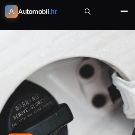
A
Automobil
.hr