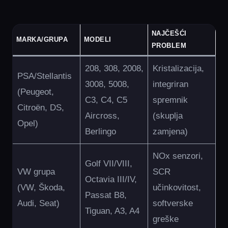
NAJČEŠĆI
MARKA/GRUPA
MODELI
PROBLEM
208, 308, 2008,
Kristalizacija,
PSA/Stellantis
3008, 5008,
integriran
(Peugeot,
C3, C4, C5
spremnik
Citroën, DS,
Aircross,
(skuplja
Opel)
Berlingo
zamjena)
NOx senzori,
Golf VII/VIII,
VW grupa
SCR
Octavia III/IV,
(VW, Škoda,
učinkovitost,
Passat B8,
Audi, Seat)
softverske
Tiguan, A3, A4
greške