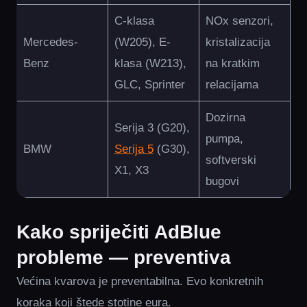
C-klasa
NOx senzori,
Mercedes-
(W205), E-
kristalizacija
Benz
klasa (W213),
na kratkim
GLC, Sprinter
relacijama
Dozirna
Serija 3 (G20),
pumpa,
BMW
Serija 5
(G30),
softverski
X1, X3
bugovi
Kako spriječiti AdBlue
probleme — preventiva
Većina kvarova je preventabilna. Evo konkretnih
koraka koji štede stotine eura.