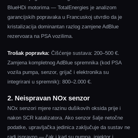
BlueHDi motorima — TotalEnergies je analizom
garancijskih popravaka u Francuskoj utvrdio da je
kristalizacija dominantan razlog zamjene AdBlue
rezervoara na PSA vozilima.
Trošak popravka:
Čišćenje sustava: 200–500 €.
Zamjena kompletnog AdBlue spremnika (kod PSA
vozila pumpa, senzor, grijač i elektronika su
integrirani u spremnik): 800–2.000 €.
2. Neispravan NOx senzor
NOx senzori mjere razinu dušikovih oksida prije i
nakon SCR katalizatora. Ako senzor šalje netočne
podatke, upravljačka jedinica zaključuje da sustav ne
radi ispravno — čak i kad su pumpa, injektor i