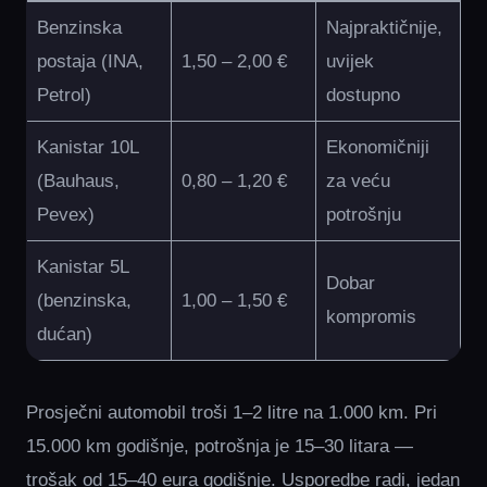
Benzinska
Najpraktičnije,
postaja (INA,
1,50 – 2,00 €
uvijek
Petrol)
dostupno
Kanistar 10L
Ekonomičniji
(Bauhaus,
0,80 – 1,20 €
za veću
Pevex)
potrošnju
Kanistar 5L
Dobar
(benzinska,
1,00 – 1,50 €
kompromis
dućan)
Prosječni automobil troši 1–2 litre na 1.000 km. Pri
15.000 km godišnje, potrošnja je 15–30 litara —
trošak od 15–40 eura godišnje. Usporedbe radi, jedan