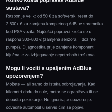
Koliko košta popravak AdBlue
sustava?
Raspon je velik: od 50 € za softverski reset do
2.500+ € za zamjenu kompletnog AdBlue spremnika
kod PSA vozila. Najčešći popravci kreću se u
rasponu 300–800 € (zamjena senzora ili dozirne
pumpe). Dijagnostika prije zamjene komponenti
ključna je za izbjegavanje nepotrebnih troškova.
Mogu li voziti s upaljenim AdBlue
upozorenjem?
Možete — ali samo do isteka odbrojavanja. Kad
kilometri dođu do nule, motor se ograničava ili ne
dopušta pokretanje. Ne ignorirajte upozorenje:
odvedite automobil u servis čim se pojavi.