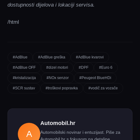
dostupnosti dijelova i lokaciji servisa.
/html
#AdBlue
#AdBlue greška
#AdBlue kvarovi
#AdBlue OFF
#dizel motori
#DPF
#Euro 6
#kristalizacija
#NOx senzor
#Peugeot BlueHDi
#SCR sustav
#troškovi popravka
#vodič za vozače
Automobil.hr
A
Automobilski novinar i entuzijast. Piše za
Automobil.hr s fokusom na detaljne