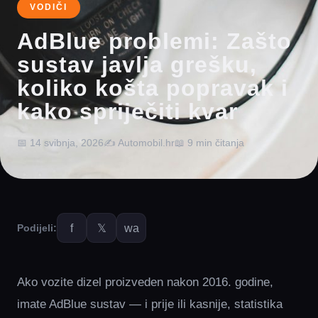
VODIČI
AdBlue problemi: Zašto
sustav javlja grešku,
koliko košta popravak i
kako spriječiti kvar
📅 14 svibnja, 2026
✍️ Automobil.hr
📖 9 min čitanja
f
𝕏
wa
Podijeli:
Ako vozite dizel proizveden nakon 2016. godine,
imate AdBlue sustav — i prije ili kasnije, statistika