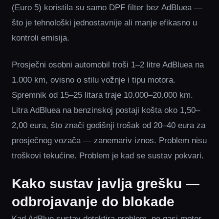
(Euro 5) koristila su samo DPF filter bez AdBluea —
što je tehnološki jednostavnije ali manje efikasno u
kontroli emisija.
Prosječni osobni automobil troši 1–2 litre AdBluea na
1.000 km, ovisno o stilu vožnje i tipu motora.
Spremnik od 15–25 litara traje 10.000–20.000 km.
Litra AdBluea na benzinskoj postaji košta oko 1,50–
2,00 eura, što znači godišnji trošak od 20–40 eura za
prosječnog vozača — zanemariv iznos. Problem nisu
troškovi tekućine. Problem je kad se sustav pokvari.
Kako sustav javlja grešku —
odbrojavanje do blokade
Kad AdBlue sustav detektira problem, ne gasi motor