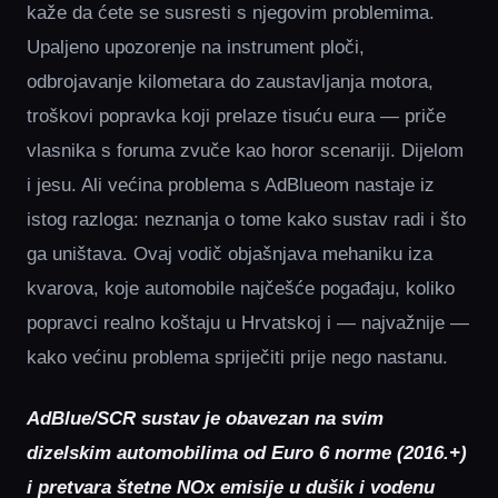
kaže da ćete se susresti s njegovim problemima.
Upaljeno upozorenje na instrument ploči,
odbrojavanje kilometara do zaustavljanja motora,
troškovi popravka koji prelaze tisuću eura — priče
vlasnika s foruma zvuče kao horor scenariji. Dijelom
i jesu. Ali većina problema s AdBlueom nastaje iz
istog razloga: neznanja o tome kako sustav radi i što
ga uništava. Ovaj vodič objašnjava mehaniku iza
kvarova, koje automobile najčešće pogađaju, koliko
popravci realno koštaju u Hrvatskoj i — najvažnije —
kako većinu problema spriječiti prije nego nastanu.
AdBlue/SCR sustav je obavezan na svim
dizelskim automobilima od Euro 6 norme (2016.+)
i pretvara štetne NOx emisije u dušik i vodenu