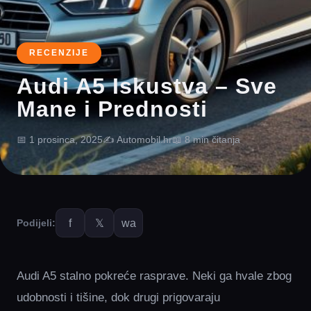
RECENZIJE
Audi A5 Iskustva – Sve
Mane i Prednosti
📅 1 prosinca, 2025
✍️ Automobil.hr
📖 8 min čitanja
f
𝕏
wa
Podijeli:
Audi A5 stalno pokreće rasprave. Neki ga hvale zbog
udobnosti i tišine, dok drugi prigovaraju