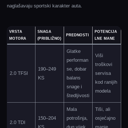
naglašavaju sportski karakter auta.
VRSTA
SNAGA
POTENCIJA
PREDNOSTI
MOTORA
(PRIBLIŽNO)
LNE MANE
Glatke
Viši
performan
troškovi
190–249
se, dobar
2.0 TFSI
servisa
KS
balans
kod ranijih
snage i
modela
štedljivosti
Mala
Tiši, ali
150–204
potrošnja,
osjećajno
2.0 TDI
KS
dug vijek
manje