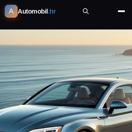
A
Automobil
.hr