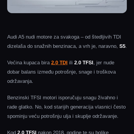
Audi A5 nudi motore za svakoga – od štedljivih TDI
dizelaša do snažnih benzinaca, a vrh je, naravno,
S5
.
Većina kupaca bira
2.0 TDI
ili
2.0 TFSI
, jer nude
dobar balans između potrošnje, snage i troškova
održavanja.
Benzinski TFSI motori isporučuju snagu živahno i
rade glatko. No, kod starijih generacija vlasnici često
spominju veću potrošnju ulja i skuplje održavanje.
Kod
2.0 TFSI
nakon 2018. godine te su boljke