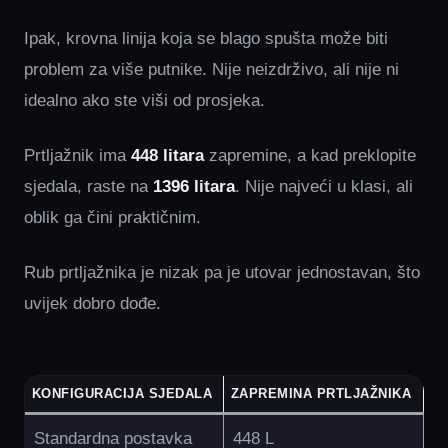
Ipak, krovna linija koja se blago spušta može biti
problem za više putnike. Nije neizdrživo, ali nije ni
idealno ako ste viši od prosjeka.
Prtljažnik ima
448 litara
zapremine, a kad preklopite
sjedala, raste na
1396 litara
. Nije najveći u klasi, ali
oblik ga čini praktičnim.
Rub prtljažnika je nizak pa je utovar jednostavan, što
uvijek dobro dođe.
KONFIGURACIJA SJEDALA
ZAPREMINA PRTLJAŽNIKA
Standardna postavka
448 L