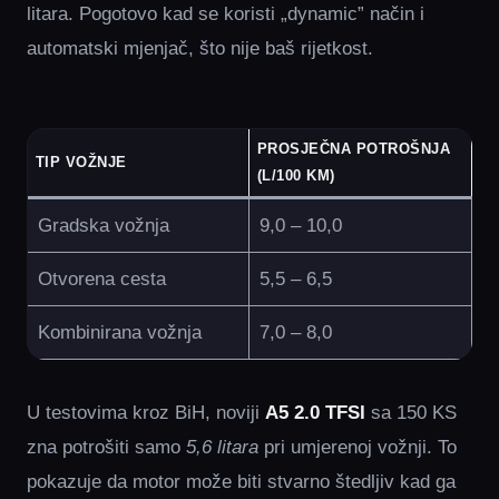
litara. Pogotovo kad se koristi „dynamic” način i
automatski mjenjač, što nije baš rijetkost.
PROSJEČNA POTROŠNJA
TIP VOŽNJE
(L/100 KM)
Gradska vožnja
9,0 – 10,0
Otvorena cesta
5,5 – 6,5
Kombinirana vožnja
7,0 – 8,0
U testovima kroz BiH, noviji
A5 2.0 TFSI
sa 150 KS
zna potrošiti samo
5,6 litara
pri umjerenoj vožnji. To
pokazuje da motor može biti stvarno štedljiv kad ga