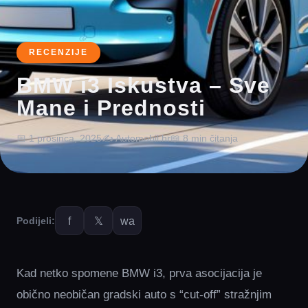
RECENZIJE
BMW i3 Iskustva – Sve
Mane i Prednosti
📅 1 prosinca, 2025
✍️ Automobil.hr
📖 8 min čitanja
f
𝕏
wa
Podijeli:
Kad netko spomene BMW i3, prva asocijacija je
obično neobičan gradski auto s “cut-off” stražnjim