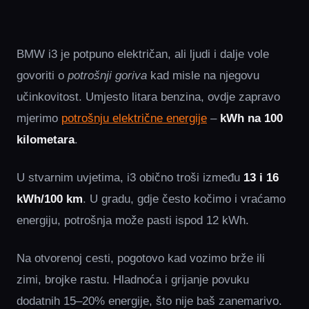
BMW i3 je potpuno električan, ali ljudi i dalje vole
govoriti o
potrošnji goriva
kad misle na njegovu
učinkovitost. Umjesto litara benzina, ovdje zapravo
mjerimo
potrošnju električne energije
–
kWh na 100
kilometara
.
U stvarnim uvjetima, i3 obično troši između
13 i 16
kWh/100 km
. U gradu, gdje često kočimo i vraćamo
energiju, potrošnja može pasti ispod 12 kWh.
Na otvorenoj cesti, pogotovo kad vozimo brže ili
zimi, brojke rastu. Hladnoća i grijanje povuku
dodatnih 15–20% energije, što nije baš zanemarivo.