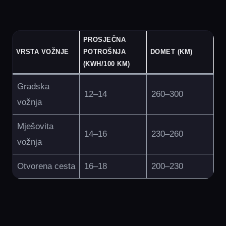
PROSJEČNA
VRSTA VOŽNJE
POTROŠNJA
DOMET (KM)
(KWH/100 KM)
Gradska
12–14
260–300
vožnja
Mješovita
14–16
230–260
vožnja
Otvorena cesta
16–18
200–230