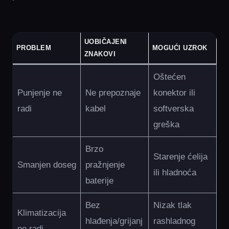
UOBIČAJENI
PROBLEM
MOGUĆI UZROK
ZNAKOVI
Oštećen
Punjenje ne
Ne prepoznaje
konektor ili
radi
kabel
softverska
greška
Brzo
Starenje ćelija
Smanjen doseg
pražnjenje
ili hladnoća
baterije
Bez
Nizak tlak
Klimatizacija
hlađenja/grijanj
rashladnog
ne radi