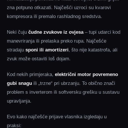
zna potpuno otkazati. Najčešći uzroci su kvarovi
kompresora ili premalo rashladnog sredstva.
Neki čuju
čudne zvukove iz ovjesa
– tupi udarci kod
manevriranja ili prelaska preko rupa. Najčešće
stradaju
sponi ili amortizeri
, što nije katastrofa, ali
zvuk može ostaviti loš dojam.
Kod nekih primjeraka,
električni motor povremeno
gubi snagu
ili „trzne“ pri ubrzanju. To obično znači
problem s inverterom ili softversku grešku u sustavu
upravljanja.
Evo kako najčešće prijave vlasnika izgledaju u
praksi: