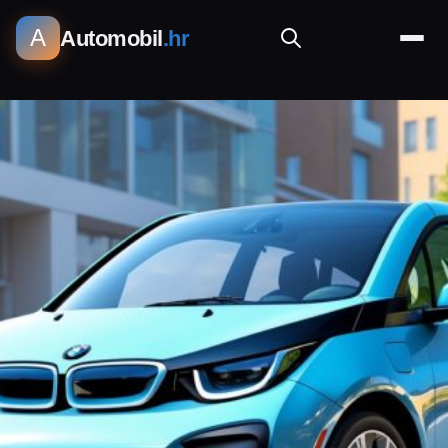
A
Automobil
.hr