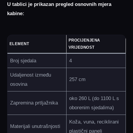
U tablici je prikazan pregled osnovnih mjera
kabine:
PROCIJENJENA
ELEMENT
VRIJEDNOST
Broj sjedala
4
Udaljenost između
257 cm
osovina
oko 260 L (do 1100 L s
Zapremina prtljažnika
oborenim sjedalima)
Koža, vuna, reciklirani
Materijali unutrašnjosti
plastični paneli