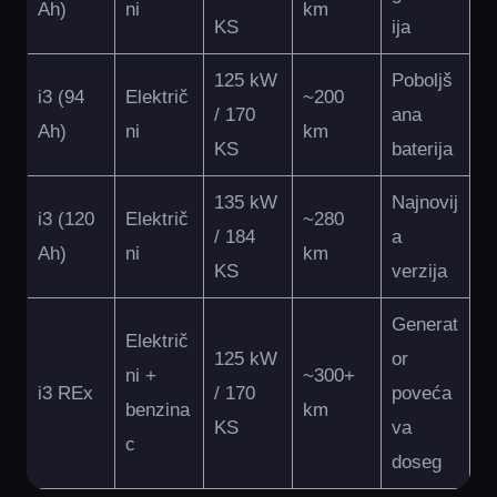
Ah)
ni
km
KS
ija
125 kW
Poboljš
i3 (94
Električ
~200
/ 170
ana
Ah)
ni
km
KS
baterija
135 kW
Najnovij
i3 (120
Električ
~280
/ 184
a
Ah)
ni
km
KS
verzija
Generat
Električ
125 kW
or
ni +
~300+
i3 REx
/ 170
poveća
benzina
km
KS
va
c
doseg