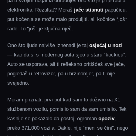
pa ti svojim nogama odrađuješ ono što je prije radila
elektronika. Rezultat? Moraš
jače stisnuti
papučicu,
put kočenja se može malo produljiti, ali kočnice *još*
rade. To “još” je ključna riječ.
Ono što ljude najviše iznenadi je taj
osjećaj u nozi
— kao da si s modernog auta sjeo u staru “kockicu”.
Auto se usporava, ali ti refleksno pritišćeš sve jače,
pogledaš u retrovizor, pa u brzinomjer, pa ti nije
svejedno.
Moram priznati, prvi put kad sam to doživio na X1
službenom vozilu, pomislio sam da sam umislio. Tek
kasnije se pokazalo da postoji ogroman
opoziv
,
preko 371.000 vozila. Dakle, nije “meni se čini”, nego