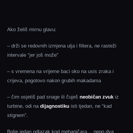
Ako želiš mirnu glavu:
– drži se redovnih izmjena ulja i filtera, ne rasteži
intervale “jer još može”
– s vremena na vrijeme baci oko na usis zraka i
crijeva, pogotovo nakon grubih makadama
– čim osjetiš pad snage ili čuješ
neobičan zvuk
iz
turbine, odi na
dijagnostiku
isti tjedan, ne “kad
stignem”.
Bolje jedan odlazak kod mehaničara… nego dva