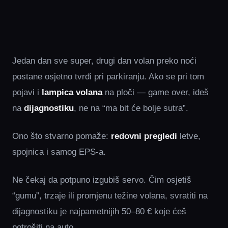
Jedan dan sve super, drugi dan volan preko noći
postane osjetno tvrđi pri parkiranju. Ako se pri tom
pojavi i
lampica volana
na ploči — game over, ideš
na
dijagnostiku
, ne na “ma bit će bolje sutra”.
Ono što stvarno pomaže:
redovni pregledi
letve,
spojnica i samog EPS‑a.
Ne čekaj da potpuno izgubiš servo. Čim osjetiš
“gumu”, trzaje ili promjenu težine volana, svratiti na
dijagnostiku je najpametnijih 50–80 € koje ćeš
potrošiti na auto.