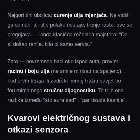
Najgori tihi ubojica:
curenje ulja mjenjača
. Ne vidiš
ga odmah, ali ulje polako nestaje, trenje raste, sve se
pregrijava… i onda klasična rečenica majstora: “Da
si došao ranije, bilo bi samo servis.”
Zato — povremeno baci oko ispod auta, provjeri
razinu i boju ulja
(ne smije mirisati na spaljeno), i
kod prvih trzaja ili zadrški nemoj tražiti savjet po
forumima nego
stručnu dijagnostiku
. To ti je ona
razlika između “sto eura sad” i “par tisuća kasnije”.
Kvarovi električnog sustava i
otkazi senzora