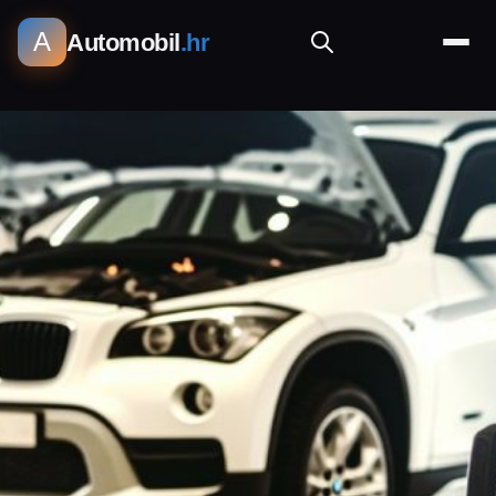
A
Automobil
.hr