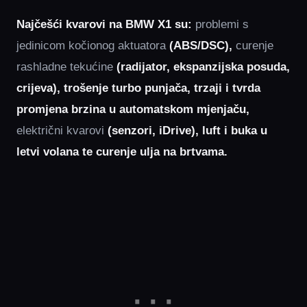
Najčešći kvarovi na BMW X1 su:
problemi s
jedinicom kočionog aktuatora
(ABS/DSC),
curenje
rashladne tekućine
(radijator, ekspanzijska posuda,
crijeva), trošenje turbo punjača, trzaji i tvrda
promjena brzina u automatskom mjenjaču,
električni kvarovi
(senzori, iDrive), luft i buka u
letvi volana te curenje ulja na brtvama.