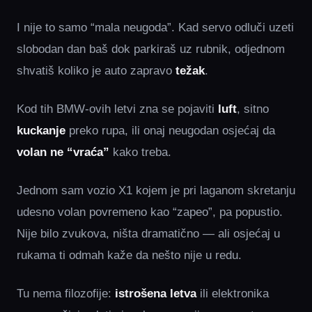
I nije to samo “mala neugoda”. Kad servo odluči uzeti
slobodan dan baš dok parkiraš uz rubnik, odjednom
shvatiš koliko je auto zapravo
težak
.
Kod tih BMW‑ovih letvi zna se pojaviti
luft
, sitno
kuckanje
preko rupa, ili onaj neugodan osjećaj da
volan ne “vraća”
kako treba.
Jednom sam vozio X1 kojem je pri laganom skretanju
udesno volan povremeno kao “zapeo”, pa popustio.
Nije bilo zvukova, ništa dramatično — ali osjećaj u
rukama ti odmah kaže da nešto nije u redu.
Tu nema filozofije:
istrošena letva
ili elektronika