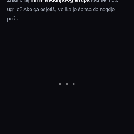
Znaš onaj
miris sladunjavog sirupa
kad se motor
ugrije? Ako ga osjetiš, velika je šansa da negdje
pušta.