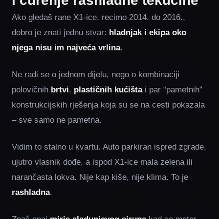
i curenje rashladne tekućine
Ako gledaš rane X1-ice, recimo 2014. do 2016.,
dobro je znati jednu stvar:
hladnjak i ekipa oko
njega nisu im najveća vrlina
.
Ne radi se o jednom dijelu, nego o kombinaciji
polovičnih
brtvi
,
plastičnih kućišta
i par “pametnih”
konstrukcijskih rješenja koja su se na cesti pokazala
– sve samo ne pametna.
Vidim to stalno u kvartu. Auto parkiran ispred zgrade,
ujutro vlasnik dođe, a ispod X1-ice mala zelena ili
narančasta lokva. Nije kap kiše, nije klima. To je
rashladna
.