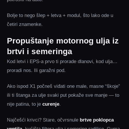
Bolje to nego šlep + letva + modul, što lako ode u
četiri znamenke.
Propuštanje motornog ulja iz
brtvi i semeringa
Kod letvi i EPS‑a prvo ti prorade dlanovi, kod ulja…
proradi nos. Ili garažni pod.
Ako ispod X1 počneš viđati one male, masne “škoje”
ili ti štanga za ulje svaki put pokaže sve manje — to
nije patina, to je
curenje
.
Najčešći krivci? Stare, očvrsnule
brtve
poklopca
ventila
, kućišta filtera ulja i semering radilice. Guma