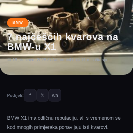
BMW
7 najčešćih kvarova na
BMW-u X1
📅 18 prosinca, 2025
✍️ Automobil.hr
📖 11 min čitanja
f
𝕏
wa
Podijeli:
BMW X1 ima odličnu reputaciju, ali s vremenom se
kod mnogih primjeraka ponavljaju isti kvarovi.