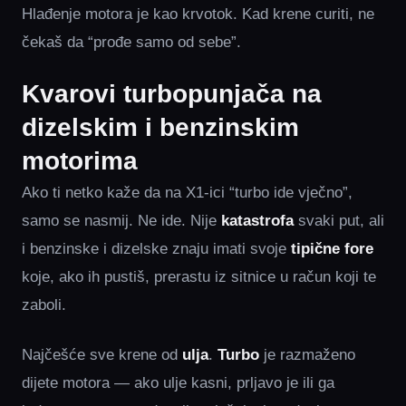
Hlađenje motora je kao krvotok. Kad krene curiti, ne
čekaš da “prođe samo od sebe”.
Kvarovi turbopunjača na
dizelskim i benzinskim
motorima
Ako ti netko kaže da na X1-ici “turbo ide vječno”,
samo se nasmij. Ne ide. Nije
katastrofa
svaki put, ali
i benzinske i dizelske znaju imati svoje
tipične fore
koje, ako ih pustiš, prerastu iz sitnice u račun koji te
zaboli.
Najčešće sve krene od
ulja
.
Turbo
je razmaženo
dijete motora — ako ulje kasni, prljavo je ili ga