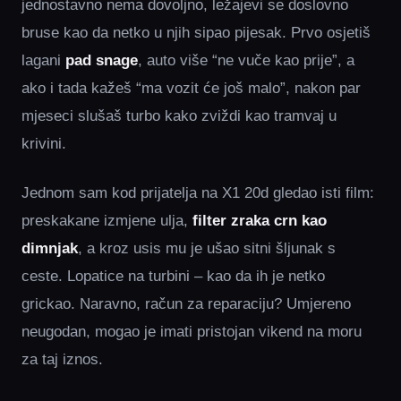
jednostavno nema dovoljno, ležajevi se doslovno
bruse kao da netko u njih sipao pijesak. Prvo osjetiš
lagani
pad snage
, auto više “ne vuče kao prije”, a
ako i tada kažeš “ma vozit će još malo”, nakon par
mjeseci slušaš turbo kako zviždi kao tramvaj u
krivini.
Jednom sam kod prijatelja na X1 20d gledao isti film:
preskakane izmjene ulja,
filter zraka
crn kao
dimnjak
, a kroz usis mu je ušao sitni šljunak s
ceste. Lopatice na turbini – kao da ih je netko
grickao. Naravno, račun za reparaciju? Umjereno
neugodan, mogao je imati pristojan vikend na moru
za taj iznos.