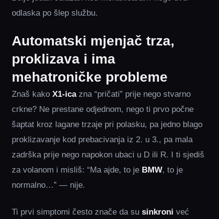
odlaska po šlep službu.
Automatski mjenjač trza,
proklizava i ima
mehatroničke probleme
Znaš kako
X1-ica
zna “pričati” prije nego stvarno
crkne? Ne prestane odjednom, nego ti prvo počne
šaptat kroz lagane trzaje pri polasku, pa jedno blago
proklizavanje kod prebacivanja iz 2. u 3., pa mala
zadrška prije nego napokon ubaci u D ili R. I ti sjediš
za volanom i misliš: “Ma ajde, to je
BMW
, to je
normalno…” — nije.
Ti prvi simptomi često znače da su
sinkroni
već