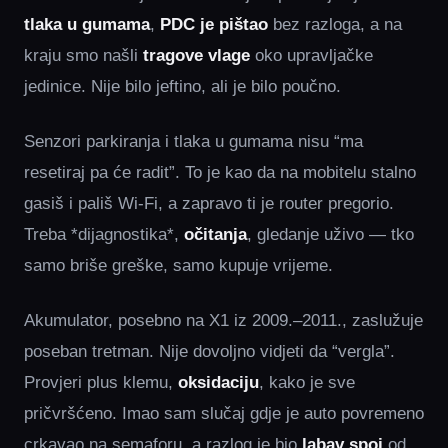
tlaka u gumama
,
PDC je pištao
bez razloga, a na
kraju smo našli
tragove vlage
oko upravljačke
jedinice. Nije bilo jeftino, ali je bilo poučno.
Senzori parkiranja i tlaka u gumama nisu “ma
resetiraj pa će radit”. To je kao da na mobitelu stalno
gasiš i pališ Wi‑Fi, a zapravo ti je router pregorio.
Treba *dijagnostika*,
očitanja
, gledanje uživo — tko
samo briše greške, samo kupuje vrijeme.
Akumulator, posebno na X1 iz 2009.–2011., zaslužuje
poseban tretman. Nije dovoljno vidjeti da “vergla”.
Provjeri plus klemu,
oksidaciju
, kako je sve
pričvršćeno. Imao sam slučaj gdje je auto povremeno
crkavao na semaforu, a razlog je bio
labav spoj
od