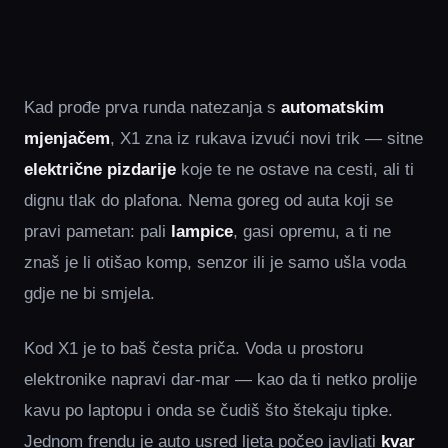
Kad prođe prva runda natezanja s
automatskim
mjenjačem
, X1 zna iz rukava izvući novi trik — sitne
električne pizdarije
koje te ne ostave na cesti, ali ti
dignu tlak do plafona. Nema goreg od auta koji se
pravi pametan: pali
lampice
, gasi opremu, a ti ne
znaš je li otišao komp, senzor ili je samo ušla voda
gdje ne bi smjela.
Kod X1 je to baš česta priča. Voda u prostoru
elektronike napravi dar-mar — kao da ti netko prolije
kavu po laptopu i onda se čudiš što štekaju tipke.
Jednom frendu je auto usred ljeta počeo javljati
kvar