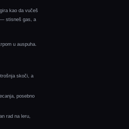
eagira kao da vučeš
 — stisneš gas, a
 krpom u auspuha.
otrošnja skoči, a
tjecanja, posebno
an rad na leru,