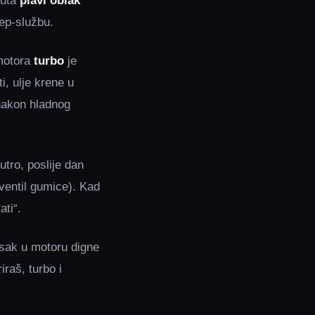
auta
plavi oblak
lep‑službu.
motora
turbo
je
, ulje krene u
 nakon hladnog
utro, poslije dan
(ventil gumice). Kad
ati“.
tisak u motoru digne
iraš, turbo i