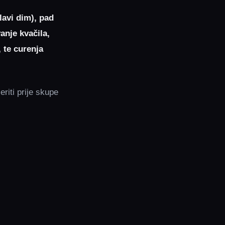
lavi dim), pad
anje kvačila,
, te curenja
riti prije skupe