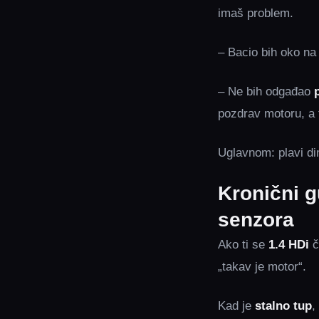
imaš problem.
– Bacio bih oko na
– Ne bih odgađao
pozdrav motoru, a t
Uglavnom: plavi di
Kronični g
senzora
Ako ti se
1.4 HDi
č
„takav je motor“.
Kad je
stalno tup
,