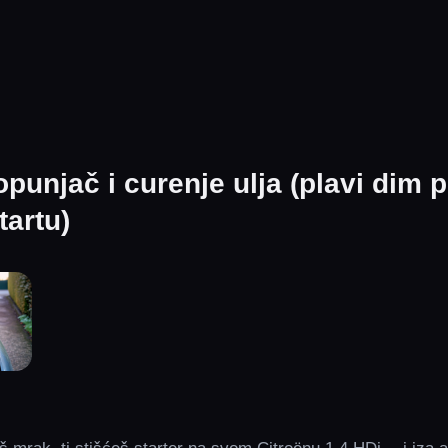
opunjač i curenje ulja (plavi dim p
artu)