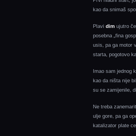
Prvi hladni start, 
kao da snimaš spot
Plavi
dim
ujutro če
posebna „fina gosp
usis, pa ga motor 
starta, pogotovo ka
Imao sam jednog kli
kao da ništa nije b
su se zamijenile, d
Ne treba zanemarit
ulje gore, pa ga op
katalizator plate ce