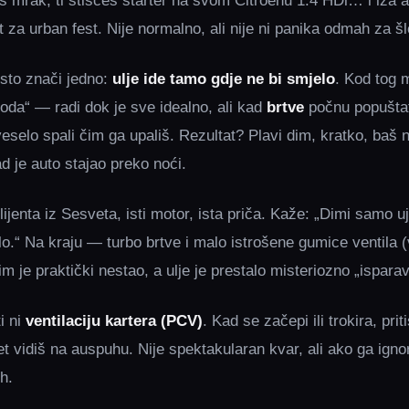
još mrak, ti stišćeš starter na svom Citroënu 1.4 HDi… i iza 
 za urban fest. Nije normalno, ali nije ni panika odmah za š
sto znači jedno:
ulje ide tamo gdje ne bi smjelo
. Kod tog 
oda“ — radi dok je sve idealno, ali kad
brtve
počnu popuštati
veselo spali čim ga upališ. Rezultat? Plavi dim, kratko, baš
d je auto stajao preko noći.
jenta iz Sesveta, isti motor, ista priča. Kaže: „Dimi samo uj
ilo.“ Na kraju — turbo brtve i malo istrošene gumice ventila 
im je praktički nestao, a ulje je prestalo misteriozno „isparav
i ni
ventilaciju kartera (PCV)
. Kad se začepi ili trokira, pri
et vidiš na auspuhu. Nije spektakularan kvar, ali ako ga ignor
h.