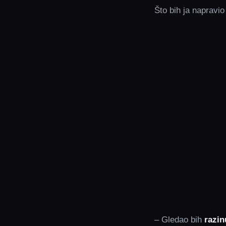
Što bih ja napravio
– Gledao bih
razin