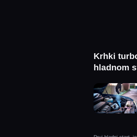
Krhki turb
hladnom st