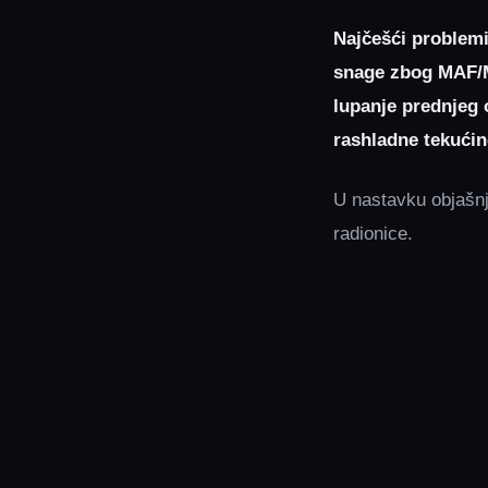
Najčešći problemi
snage zbog MAF/MA
lupanje prednjeg o
rashladne tekući
U nastavku objašnj
radionice.