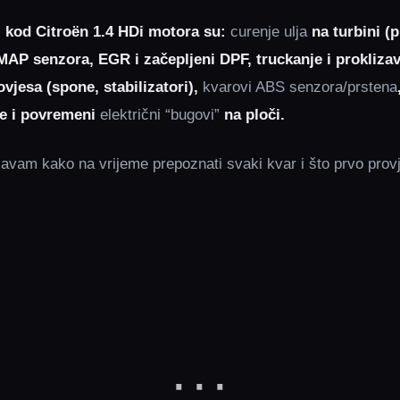
 kod Citroën 1.4 HDi motora su:
curenje ulja
na turbini (p
P senzora, EGR i začepljeni DPF, truckanje i proklizav
vjesa (spone, stabilizatori),
kvarovi ABS senzora/prstena
ne i povremeni
električni “bugovi”
na ploči.
avam kako na vrijeme prepoznati svaki kvar i što prvo provje