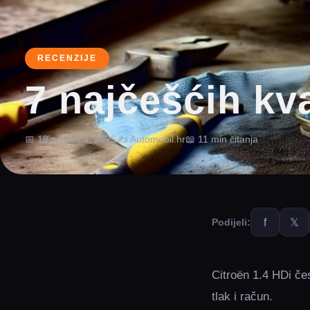
RECENZIJE
7 najčešćih kv
📅 18 prosinca, 2025
✍️ Automobil.hr
📖 11 min čitanja
f
𝕏
Podijeli:
Citroën 1.4 HDi čes
tlak i račun.