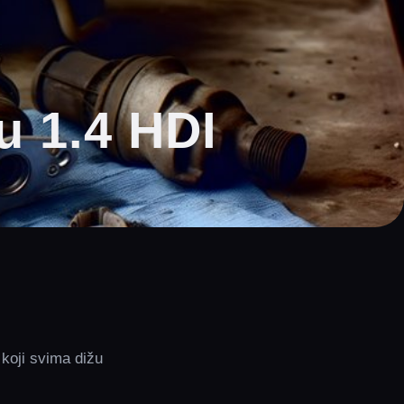
u 1.4 HDI
 koji svima dižu