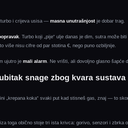
 turbo i crijeva usisa —
masna unutrašnjost
je dobar trag.
popravak
. Turbo koji „pije“ ulje danas je dim, sutra može biti
o više nisu cifre od par stotina €, nego puno ozbiljnije.
m ujutro je
mali alarm
. Ne vrišti, ali dovoljno glasno šapće 
ubitak snage zbog kvara sustava 
ini „krepana koka“ svaki put kad stisneš gas, znaj — to sko
 iza toga obično stoje tri ista krivca: gorivo, senzori i zbrka