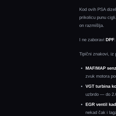
Kod ovih PSA dize
prikolicu punu cigl
on razmišlja.
I ne zaboravi
DPF
Tipični znakovi, iz
MAF/MAP senzo
zvuk motora po
VGT turbina koj
uzbrdo — do 2.0
EGR ventil ka
nekad čak i lag