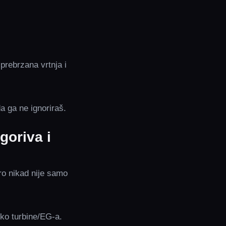
 prebrzana vrtnja i
da ga ne ignoriraš.
goriva i
ro nikad nije samo
 oko turbine/EG‑a.