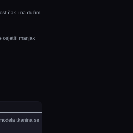
nost čak i na dužim
 osjetiti manjak
 modela tkanina se