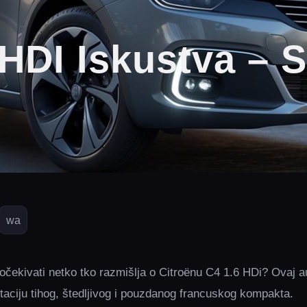
 HDI Iskustva – 
wa
čekivati netko tko razmišlja o Citroënu C4 1.6 HDi? Ovaj a
aciju tihog, štedljivog i pouzdanog francuskog kompakta.