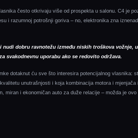
lasnika često otkrivaju više od prospekta u salonu. C4 je p
u i razumnoj potrošnji goriva – no, elektronika zna iznenaditi
i nudi dobru ravnotežu između niskih troškova vožnje, u
u za svakodnevnu uporabu ako se redovito održava.
mke dotaknut ću sve što interesira potencijalnog vlasnika: s
valitetu unutrašnjosti i koja kombinacija motora i mjenjača
an, miran i ekonomičan auto za duže relacije – možda je ovo 