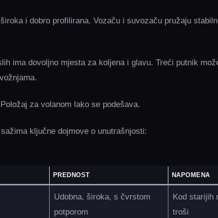
široka i dobro profilirana. Vozaču i suvozaču pružaju stabil
lih ima dovoljno mjesta za koljena i glavu. Treći putnik može
 vožnjama.
a. Položaj za volanom lako se podešava.
 sažima ključne dojmove o unutrašnjosti:
PREDNOST
NAPOMENA
Udobna, široka, s čvrstom
Kod starijih
potporom
troši