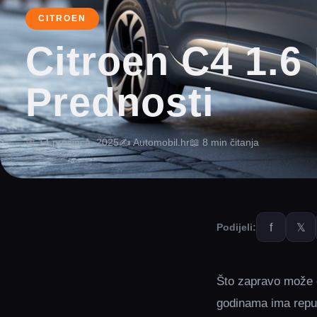
CITROEN
Citroen C4 1.6
Prednosti
📅 14 prosinca, 2025
✍️ Automobil.hr
📖 8 min čitanja
f
𝕏
Podijeli:
Što zapravo može o
godinama ima reput