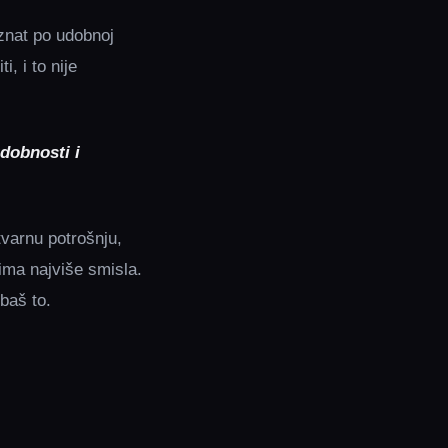
oznat po udobnoj
, i to nije
dobnosti i
tvarnu potrošnju,
 ima najviše smisla.
baš to.