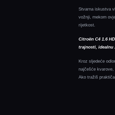
Stvarna iskustva v
vožnji, mekom ovjes
rijetkost.
Citroën C4 1.6 HD
trajnosti, idealn
Kroz sljedeće odlo
najčešće kvarove, k
Ako tražiš praktič