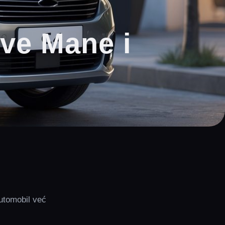
Sve Mane i
utomobil već