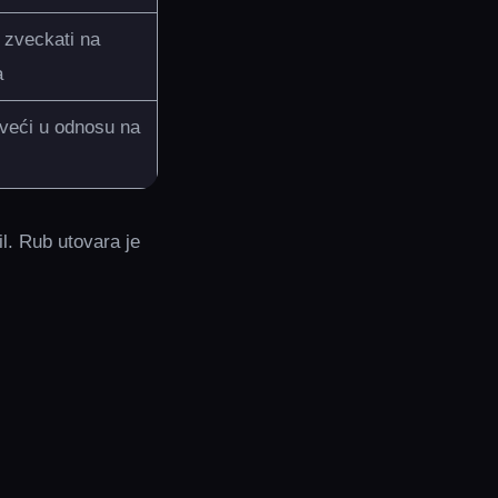
 zveckati na
a
 veći u odnosu na
l. Rub utovara je