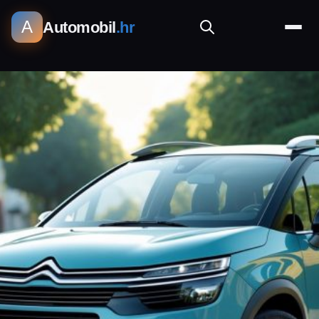
A
Automobil
.hr