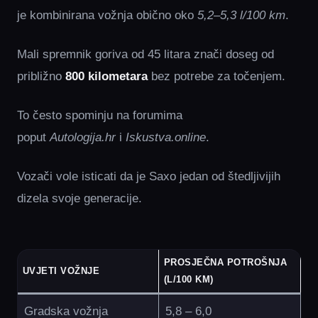
je kombinirana vožnja obično oko
5,2–5,3 l/100 km
.
Mali spremnik goriva od 45 litara znači doseg od
približno
800 kilometara
bez potrebe za točenjem.
To često spominju na forumima
poput
Autologija.hr
i
Iskustva.online
.
Vozači vole isticati da je Saxo jedan od štedljivijih
dizela svoje generacije.
PROSJEČNA POTROŠNJA
UVJETI VOŽNJE
(L/100 KM)
Gradska vožnja
5,8 – 6,0