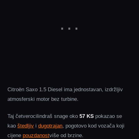
Citroën Saxo 1.5 Diesel ima jednostavan, izdržljiv
atmosferski motor bez turbine.
Taj četverocilindraš snage oko
57 KS
pokazao se
kao
štedljiv
i
dugotrajan
, pogotovo kod vozača koji
cijene
pouzdanost
više od brzine.