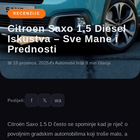
RECENZIJE
Citroen Saxo 1.5 Diesel
Iskustva – Sve Mane i
Prednosti
📅 15 prosinca, 2025
✍️ Automobil.hr
📖 8 min čitanja
f
𝕏
wa
Podijeli:
Citroën Saxo 1.5 D često se spominje kad je riječ o
povoljnim gradskim automobilima koji troše malo, a