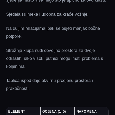
sjedenja nešto viša nego što je tipično za ovu klasu.
Sjedala su meka i udobna za kraće vožnje.
Na duljim relacijama ipak se osjeti manjak bočne
potpore.
Stražnja klupa nudi dovoljno prostora za dvoje
odraslih, iako visoki putnici mogu imati problema s
koljenima.
Tablica ispod daje okvirnu procjenu prostora i
praktičnosti:
ELEMENT
OCJENA (1–5)
NAPOMENA