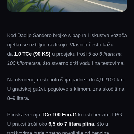
Kod Dacije Sandero brojke s papira i iskustva vozača
rijetko se ozbiljno razlikuju. Vlasnici često kažu
da
1.0 TCe (90 KS)
u prosjeku troši
5 do 6 litara na
100 kilometara
, što stvarno drži vodu i na testovima.
Na otvorenoj cesti potrošnja padne i do 4,9 l/100 km.
U gradskoj gužvi, pogotovo s klimom, zna skočiti na
8–9 litara.
Plinska verzija
TCe 100 Eco-G
koristi benzin i LPG.
U praksi troši oko
6,5 do 7 litara plina
, što u
troškovima bude znatno povoljnije od benzina.