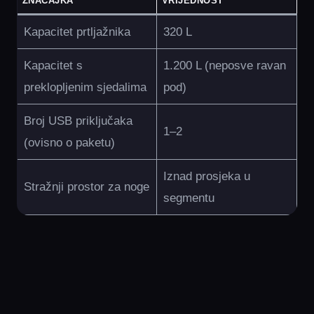
ZNAČAJKA
VRIJEDNOST
Kapacitet prtljažnika
320 L
Kapacitet s
1.200 L (neposve ravan
preklopljenim sjedalima
pod)
Broj USB priključaka
1–2
(ovisno o paketu)
Iznad prosjeka u
Stražnji prostor za noge
segmentu