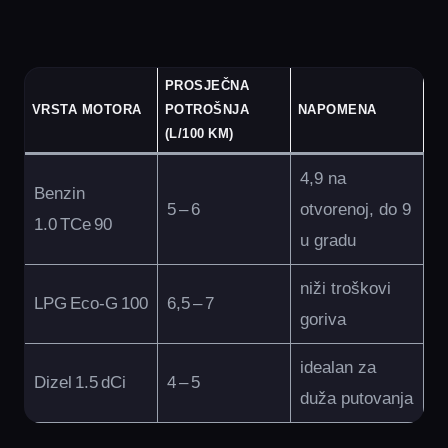
PROSJEČNA
VRSTA MOTORA
POTROŠNJA
NAPOMENA
(L/100 KM)
4,9 na
Benzin
5 – 6
otvorenoj, do 9
1.0 TCe 90
u gradu
niži troškovi
LPG Eco‑G 100
6,5 – 7
goriva
idealan za
Dizel 1.5 dCi
4 – 5
duža putovanja