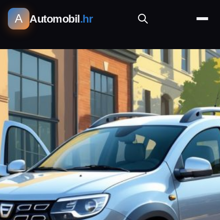
A
Automobil
.hr