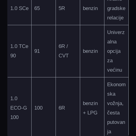
1.0 SCe
65
5R
benzin
gradske
relacije
Univerz
alna
1.0 TCe
6R /
91
benzin
opcija
90
CVT
za
većinu
Ekonom
ska
1.0
benzin
vožnja,
ECO-G
100
6R
+ LPG
česta
100
putovan
ja