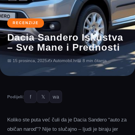
RECENZIJE
Dacia Sandero Iskustva
– Sve Mane i Prednosti
📅 15 prosinca, 2025
✍️ Automobil.hr
📖 8 min čitanja
f
𝕏
wa
Podijeli:
Koliko ste puta već čuli da je Dacia Sandero “auto za
običan narod”? Nije to slučajno – ljudi je biraju jer