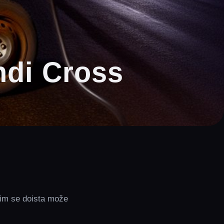
ndi Cross
 im se doista može