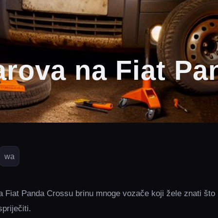
arova na Fiat Pa
wa
a Fiat Panda Crossu brinu mnoge vozače koji žele znati što
priječiti.