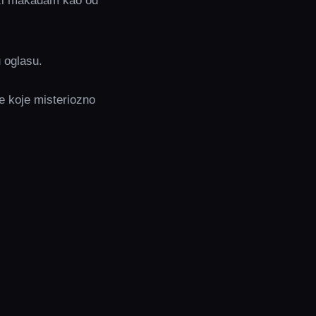
azi makadam kao od
u oglasu.
je koje misteriozno