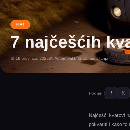
FIAT
7 najčešćih kv
📅 18 prosinca, 2025
✍️ Automobil.hr
📖 11 min čitanja
f
𝕏
Podijeli:
Najčešći kvarovi n
pokvariti i kako to s