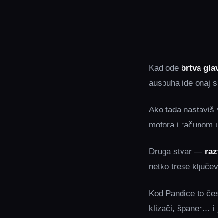
Kad ode
brtva gla
auspuha ide onaj s
Ako tada nastaviš v
motora i računom u
Druga stvar —
raz
netko trese ključev
Kod Pandice to često
klizači, španer… i 