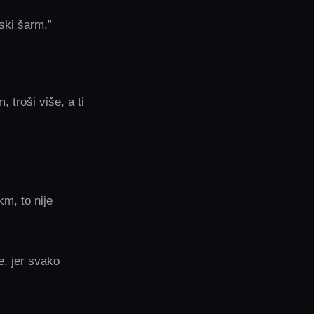
nski šarm.”
 troši više, a ti
km, to nije
e, jer svako