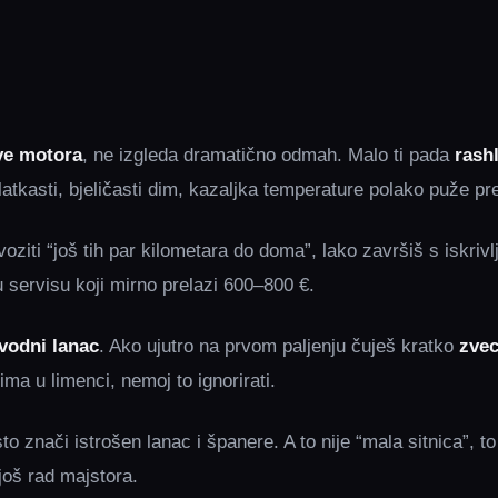
ve motora
, ne izgleda dramatično odmah. Malo ti pada
rash
latkasti, bjeličasti dim, kazaljka temperature polako puže 
oziti “još tih par kilometara do doma”, lako završiš s iskri
 servisu koji mirno prelazi 600–800 €.
vodni lanac
. Ako ujutro na prvom paljenju čuješ kratko
zvec
ima u limenci, nemoj to ignorirati.
 znači istrošen lanac i španere. A to nije “mala sitnica”, to j
još rad majstora.