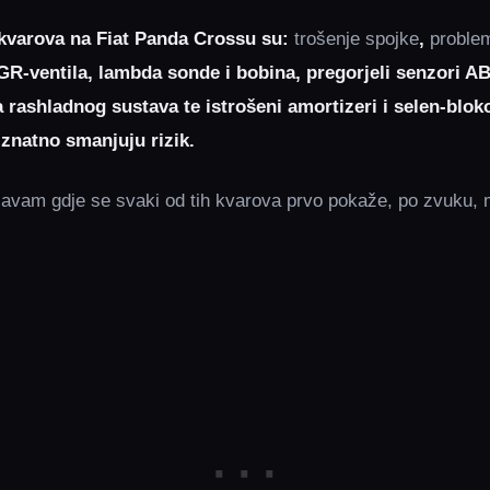
kvarova na Fiat Panda Crossu su:
trošenje spojke
,
proble
EGR‑ventila, lambda sonde i bobina, pregorjeli senzori A
va rashladnog sustava te istrošeni amortizeri i selen‑blok
znatno smanjuju rizik.
avam gdje se svaki od tih kvarova prvo pokaže, po zvuku, mi