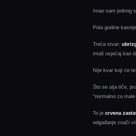
Imao sam jednog sus
Pola godine kasnij
Treća stvar:
ubriz
imaš osjećaj kao d
Nije kvar koji će t
Što se ulja tiče, p
“normalno za male 
To je
crvena zasta
odgađanje znači vi