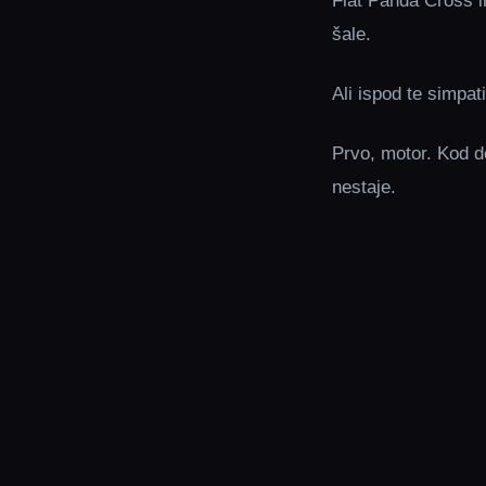
Fiat Panda Cross 
šale.
Ali ispod te simpat
Prvo, motor. Kod d
nestaje.