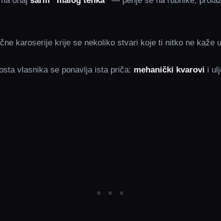
ima onaj
šarm “malog tenka”
— penje se na rubnike, prol
ične karoserije krije se nekoliko stvari koje ti nitko ne kaže 
osta vlasnika se ponavlja ista priča:
mehanički kvarovi
i ul