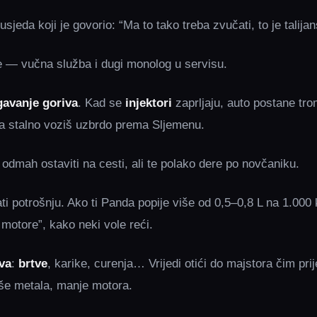
jeda koji je govorio: “Ma to tako treba zvučati, to je talija
e — vučna služba i dugi monolog u servisu.
gavanje goriva
. Kad se
injektori
zaprljaju, auto postane trom,
a stalno voziš uzbrdo prema Sljemenu.
e odmah ostaviti na cesti, ali te polako dere po novčaniku.
rati potrošnju. Ako ti Panda popije više od 0,5–0,8 L na 1.000 
motore”, kako neki vole reći.
va
:
brtve
, karike, curenja… Vrijedi otići do majstora čim prij
še metala, manje motora.