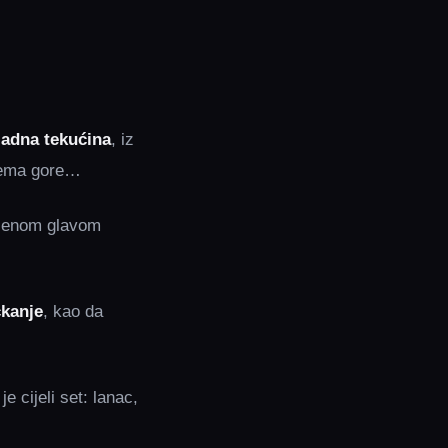
ladna tekućina
, iz
prema gore…
vljenom glavom
kanje
, kao da
e cijeli set: lanac,