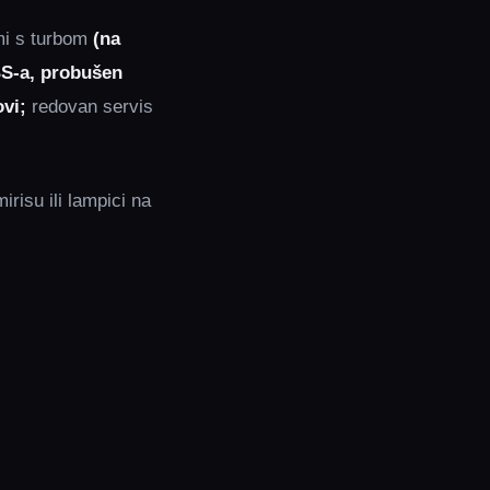
mi s turbom
(na
BS‑a, probušen
ovi;
redovan servis
risu ili lampici na