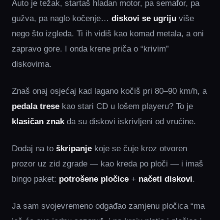
Auto je težak, startaš hladan motor, pa semafor, pa
gužva, pa naglo kočenje…
diskovi se ugriju
više
nego što izgleda. Ti ih vidiš kao komad metala, a oni
zapravo gore. I onda krene priča o “krivim”
diskovima.
Znaš onaj osjećaj kad lagano kočiš pri 80–90 km/h, a
pedala trese
kao stari CD u lošem playeru? To je
klasičan znak
da su diskovi iskrivljeni od vrućine.
Dodaj na to
škripanje
koje se čuje kroz otvoren
prozor uz zid zgrade — kao kreda po ploči — i imaš
bingo paket:
potrošene pločice
+
načeti diskovi
.
Ja sam svojevremeno odgađao zamjenu pločica “ma