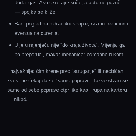
dodaj gas. Ako okretaji skoče, a auto ne povuče
— spojka se kliže.
Baci pogled na hidrauliku spojke, razinu tekućine i
eventualna curenja.
Ulje u mjenjaču nije “do kraja života”. Mijenjaj ga
po preporuci, makar mehaničar odmahne rukom.
I najvažnije: čim krene prvo “struganje” ili neobičan
zvuk, ne čekaj da se “samo popravi”. Takve stvari se
same od sebe poprave otprilike kao i rupa na karteru
— nikad.