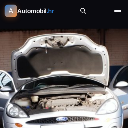
A
Automobil
.hr