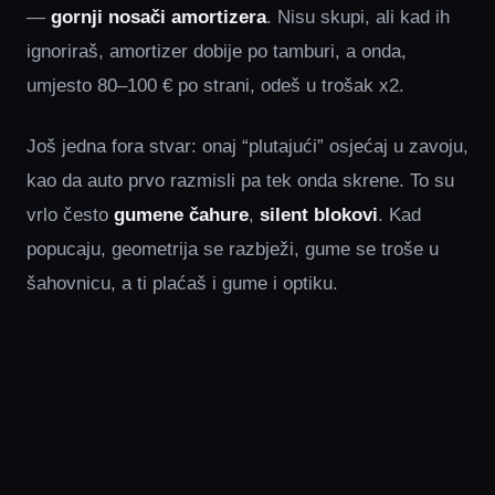
—
gornji nosači amortizera
. Nisu skupi, ali kad ih
ignoriraš, amortizer dobije po tamburi, a onda,
umjesto 80–100 € po strani, odeš u trošak x2.
Još jedna fora stvar: onaj “plutajući” osjećaj u zavoju,
kao da auto prvo razmisli pa tek onda skrene. To su
vrlo često
gumene čahure
,
silent blokovi
. Kad
popucaju, geometrija se razbježi, gume se troše u
šahovnicu, a ti plaćaš i gume i optiku.