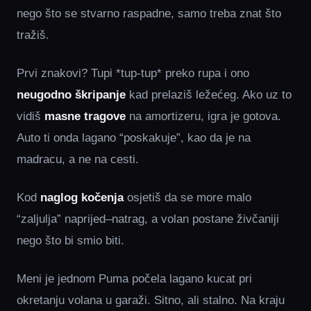
nego što se stvarno raspadne, samo treba znat što
tražiš.
Prvi znakovi? Tupi *tup-tup* preko rupa i ono
neugodno škripanje
kad prelaziš ležećeg. Ako uz to
vidiš
masne tragove
na amortizeru, igra je gotova.
Auto ti onda lagano “poskakuje”, kao da je na
madracu, a ne na cesti.
Kod
naglog kočenja
osjetiš da se more malo
“zaljulja” naprijed–natrag, a volan postane živčaniji
nego što bi smio biti.
Meni je jednom Puma počela lagano kucat pri
okretanju volana u garaži. Sitno, ali stalno. Na kraju