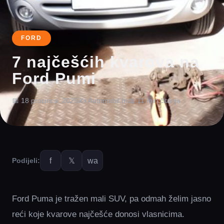
FORD
7 najčešćih kvarova na
Ford Pumi
📅 18 prosinca, 2025
✍️ Automobil.hr
📖 11 min čitanja
f
𝕏
wa
Podijeli:
Ford Puma je tražen mali SUV, pa odmah želim jasno
reći koje kvarove najčešće donosi vlasnicima.