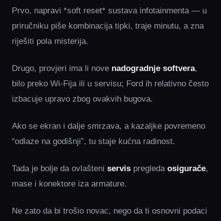
Prvo, napravi *soft reset* sustava infotainmenta — u
priručniku piše kombinacija tipki, traje minutu, a zna
riješiti pola misterija.
Drugo, provjeri ima li nove
nadogradnje softvera
,
bilo preko Wi‑Fija ili u servisu; Ford ih relativno često
izbacuje upravo zbog ovakvih bugova.
Ako se ekran i dalje smrzava, a kazaljke povremeno
“odlaze na godišnji”, tu staje kućna radinost.
Tada je bolje da ovlašteni
servis
pregleda
osigurače
,
mase i konektore iza armature.
Ne zato da bi trošio novac, nego da ti osnovni podaci