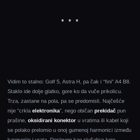
Vidim to stalno: Golf 5, Astra H, pa čak i “fini” A4 B8.
Staklo ide dolje glatko, gore ko da vuče prikolicu.
Trza, zastane na pola, pa se predomisli. Najčešće
nije “crkla
elektronika
”, nego običan
prekidač
pun
prašine,
oksidirani konektor
u vratima ili kabel koji
se polako prelomio u onoj gumenoj harmonici između
karoserije i vrata. Doslovno kao slušalice koje