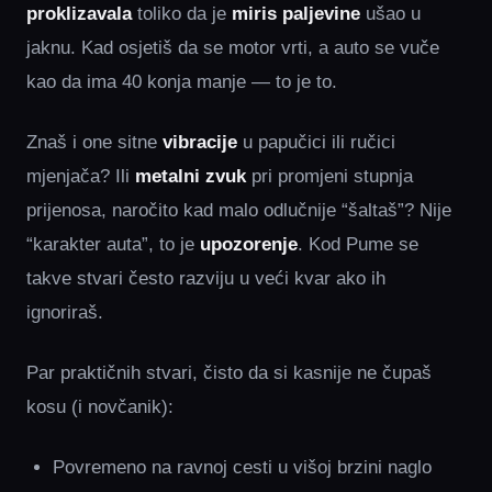
proklizavala
toliko da je
miris paljevine
ušao u
jaknu. Kad osjetiš da se motor vrti, a auto se vuče
kao da ima 40 konja manje — to je to.
Znaš i one sitne
vibracije
u papučici ili ručici
mjenjača? Ili
metalni zvuk
pri promjeni stupnja
prijenosa, naročito kad malo odlučnije “šaltaš”? Nije
“karakter auta”, to je
upozorenje
. Kod Pume se
takve stvari često razviju u veći kvar ako ih
ignoriraš.
Par praktičnih stvari, čisto da si kasnije ne čupaš
kosu (i novčanik):
Povremeno na ravnoj cesti u višoj brzini naglo