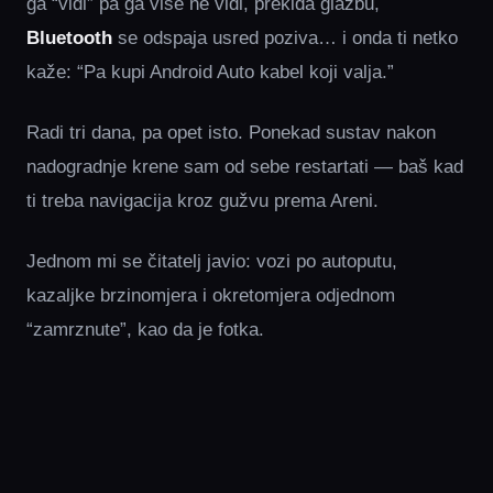
ga “vidi” pa ga više ne vidi, prekida glazbu,
Bluetooth
se odspaja usred poziva… i onda ti netko
kaže: “Pa kupi Android Auto kabel koji valja.”
Radi tri dana, pa opet isto. Ponekad sustav nakon
nadogradnje krene sam od sebe restartati — baš kad
ti treba navigacija kroz gužvu prema Areni.
Jednom mi se čitatelj javio: vozi po autoputu,
kazaljke brzinomjera i okretomjera odjednom
“zamrznute”, kao da je fotka.