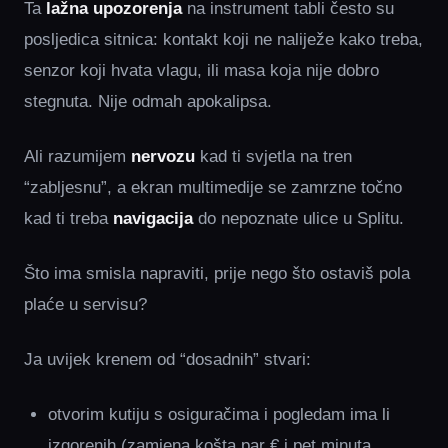
Ta
lažna upozorenja
na instrument tabli često su
posljedica sitnica: kontakt koji ne naliježe kako treba,
senzor koji hvata vlagu, ili masa koja nije dobro
stegnuta. Nije odmah apokalipsa.
Ali razumijem
nervozu
kad ti svjetla na tren
“zabljesnu”, a ekran multimedije se zamrzne točno
kad ti treba
navigacija
do nepoznate ulice u Splitu.
Što ima smisla napraviti, prije nego što ostaviš pola
plaće u servisu?
Ja uvijek krenem od “dosadnih” stvari:
otvorim kutiju s osiguračima i pogledam ima li
izgorenih (zamjena košta par € i pet minuta