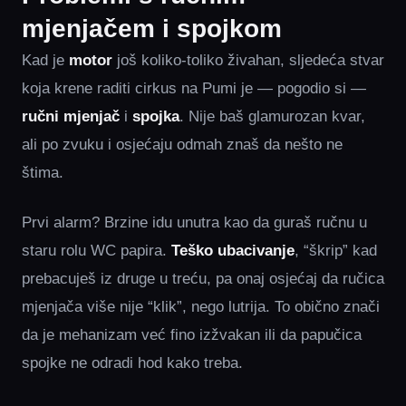
mjenjačem i spojkom
Kad je
motor
još koliko-toliko živahan, sljedeća stvar
koja krene raditi cirkus na Pumi je — pogodio si —
ručni mjenjač
i
spojka
. Nije baš glamurozan kvar,
ali po zvuku i osjećaju odmah znaš da nešto ne
štima.
Prvi alarm? Brzine idu unutra kao da guraš ručnu u
staru rolu WC papira.
Teško ubacivanje
, “škrip” kad
prebacuješ iz druge u treću, pa onaj osjećaj da ručica
mjenjača više nije “klik”, nego lutrija. To obično znači
da je mehanizam već fino izžvakan ili da papučica
spojke ne odradi hod kako treba.