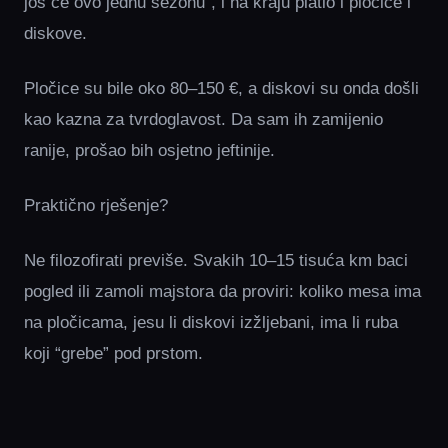
još će ovo jednu sezonu”, i na kraju platio i pločice i
diskove.
Pločice su bile oko 80–150 €, a diskovi su onda došli
kao kazna za tvrdoglavost. Da sam ih zamijenio
ranije, prošao bih osjetno jeftinije.
Praktično rješenje?
Ne filozofirati previše. Svakih 10–15 tisuća km baci
pogled ili zamoli majstora da proviri: koliko mesa ima
na pločicama, jesu li diskovi izžljebani, ima li ruba
koji “grebe” pod prstom.