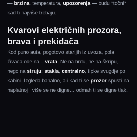
—
brzina
, temperatura,
upozorenja
— budu *točni*
kad ti najviše trebaju.
Kvarovi električnih prozora,
brava i prekidača
Kod puno auta, pogotovo starijih iz uvoza, pola
živaca ode na –
vrata
. Ne na hrđu, ne na škripu,
nego na
struju
:
stakla
,
centralno
, tipke svugdje po
kabini. Izgleda banalno, ali kad ti se
prozor
spusti na
naplatnoj i više se ne digne… odmah ti se digne tlak.