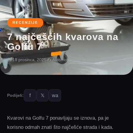
RECENZIJE
7 najčešćih kvarova na
Golfu 7
📅 18 prosinca, 2025
✍️ Automobil.hr
📖 11 min čitanja
f
𝕏
wa
Podijeli:
Kvarovi na Golfu 7 ponavljaju se iznova, pa je
korisno odmah znati što najčešće strada i kada.