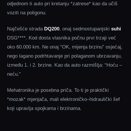
odjednom ti auto pri kretanju *zatrese* kao da učiš
voziti na poligonu.
Najčešće strada
DQ200
, onaj sedmostupanjski
suhi
DSG****. Kod dosta vlasnika počnu prvi trzaji već
oko 60.000 km. Ne onaj “OK, mijenja brzinu” osjećaj,
nego lagano podrhtavanje pri polaganom ubrzavanju,
između 1. i 2. brzine. Kao da auto razmišlja: “Hoću –
neću.”
Mehatronika je posebna priča. To ti je praktički
*mozak* mjenjača, mali elektroničko–hidraulički šef
koji upravlja spojkama i brzinama.