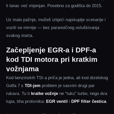
li lanac već mijenjan. Posebno za godišta do 2015.
Uz malo pažnje, možeš izbjeći najskuplje scenarije i
voziti se mirnije — bez paranoičnog osluškivanja
svakog starta.
Začepljenje EGR-a i DPF-a
kod TDI motora pri kratkim
vožnjama
Kod benzinskih TSI-a priča je jedna, ali kod dizelskog
Golfa 7 s
TDI-jem
problem je sasvim drugi par
rukava. Tu ti
kratke vožnje
ne “tuku” turbo, nego dva
tupa, tiha protivnika:
EGR ventil
i
DPF filter čestica
.