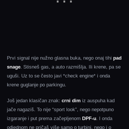
Prvi signal nije nužno glasna buka, nego onaj tihi
pad
snage
. Stisneš gas, a auto razmišlja. Ili krene, pa se
uguši. Uz to se često javi *check engine* i onda
krene guglanje po parkingu.
Još jedan klasičan znak:
crni dim
iz auspuha kad
jače nagaziš. To nije “sport look”, nego nepotpuno
izgaranje i put prema začepljenom
DPF‑u
. I onda
odjednom ne pričaš više samo o turbini, nego i o