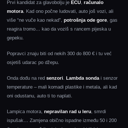
Prvi kandidat za glavobolju je
ECU
,
računalo
motora
. Kad ono počne ludovati, auto još vozi, ali
više “ne vuče kao nekad”,
potrošnja ode gore
, gas
reagira tromo… kao da voziš s rancem pijeska u
gepeku.
Popravci znaju biti od nekih 300 do 800 € i tu već
osjetiš udarac po džepu.
Onda dođu na red
senzori
.
Lambda sonda
i senzor
temperature – mali komadi plastike i metala, ali kad
oni odustanu, auto ti to naplati.
Lampica motora,
nepravilan rad u leru
, smrdi
ispušak… Zamjena obično ispadne između 50 i 200