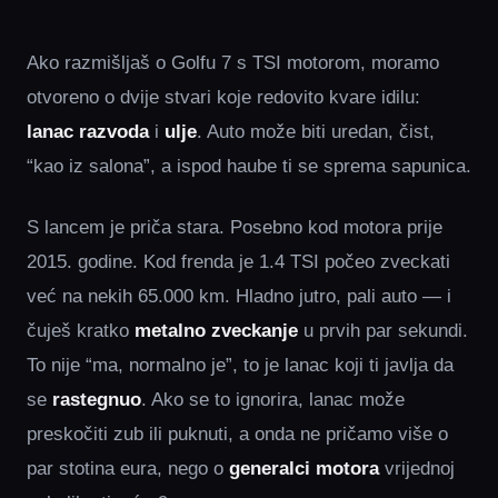
Ako razmišljaš o Golfu 7 s TSI motorom, moramo
otvoreno o dvije stvari koje redovito kvare idilu:
lanac razvoda
i
ulje
. Auto može biti uredan, čist,
“kao iz salona”, a ispod haube ti se sprema sapunica.
S lancem je priča stara. Posebno kod motora prije
2015. godine. Kod frenda je 1.4 TSI počeo zveckati
već na nekih 65.000 km. Hladno jutro, pali auto — i
čuješ kratko
metalno zveckanje
u prvih par sekundi.
To nije “ma, normalno je”, to je lanac koji ti javlja da
se
rastegnuo
. Ako se to ignorira, lanac može
preskočiti zub ili puknuti, a onda ne pričamo više o
par stotina eura, nego o
generalci motora
vrijednoj