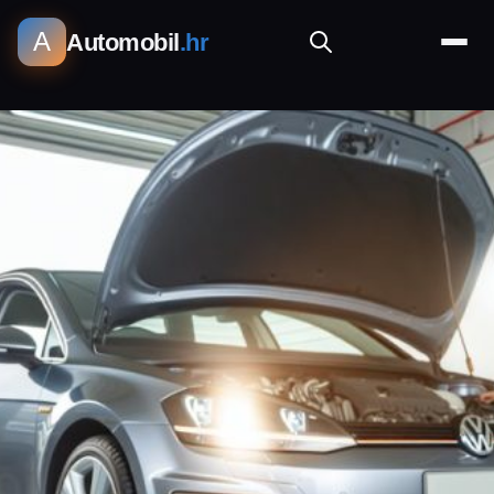
A
Automobil
.hr