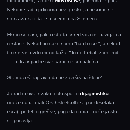
Infotainment, famozni
MIB1/MIB2
, posebna je priča.
Nekome radi godinama bez greške, a nekome se
smrzava kao da je u siječnju na Sljemenu.
Ekran se gasi, pali, restarta usred vožnje, navigacija
nestane. Nekad pomaže samo “hard reset”, a nekad
ti u servisu vrlo mirno kažu: “To će trebati zamijeniti”
— i cifra ispadne sve samo ne simpatična.
Što možeš napraviti da ne završiš na šlepi?
Ja radim ovo: svako malo spojim
dijagnostiku
(može i onaj mali OBD Bluetooth za par desetaka
eura), preletim greške, pogledam ima li nečega što
se ponavlja.