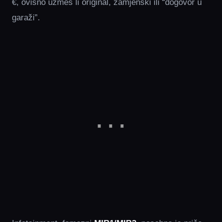
€, ovisno uzmeš li original, zamjenski ili “dogovor u
garaži”.