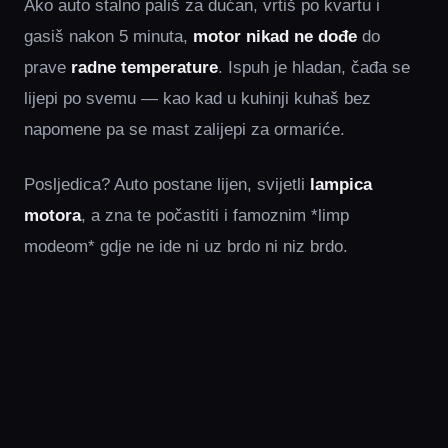
Ako auto stalno pališ za dućan, vrtiš po kvartu i
gasiš nakon 5 minuta,
motor nikad ne dođe
do
prave
radne temperature
. Ispuh je hladan, čađa se
lijepi po svemu — kao kad u kuhinji kuhaš bez
napomene pa se mast zalijepi za ormariće.
Posljedica? Auto postane lijen, svijetli
lampica
motora
, a zna te počastiti i famoznim *limp
modeom* gdje ne ide ni uz brdo ni niz brdo.