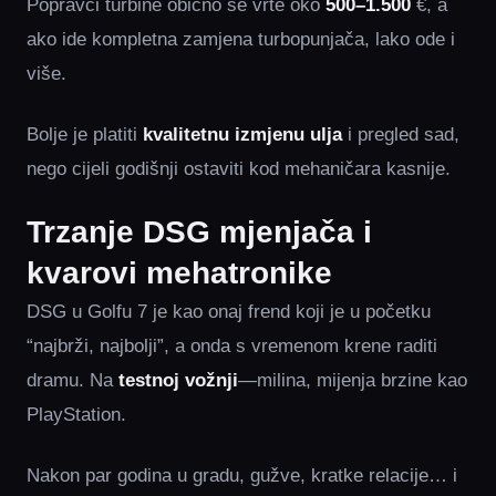
Popravci turbine obično se vrte oko
500–1.500
€, a
ako ide kompletna zamjena turbopunjača, lako ode i
više.
Bolje je platiti
kvalitetnu izmjenu ulja
i pregled sad,
nego cijeli godišnji ostaviti kod mehaničara kasnije.
Trzanje DSG mjenjača i
kvarovi mehatronike
DSG u Golfu 7 je kao onaj frend koji je u početku
“najbrži, najbolji”, a onda s vremenom krene raditi
dramu. Na
testnoj vožnji
—milina, mijenja brzine kao
PlayStation.
Nakon par godina u gradu, gužve, kratke relacije… i