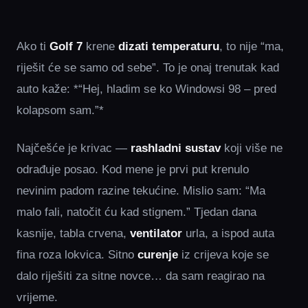
Ako ti
Golf 7
krene
dizati temperaturu
, to nije “ma,
riješit će se samo od sebe”. To je onaj trenutak kad
auto kaže: *“Hej, hladim se ko Windowsi 98 – pred
kolapsom sam.”*
Najčešće je krivac —
rashladni sustav
koji više ne
odrađuje posao. Kod mene je prvi put krenulo
nevinim padom razine tekućine. Mislio sam: “Ma
malo fali, natočit ću kad stignem.” Tjedan dana
kasnije, tabla crvena,
ventilator
urla, a ispod auta
fina roza lokvica. Sitno
curenje
iz crijeva koje se
dalo riješiti za sitne novce… da sam reagirao na
vrijeme.