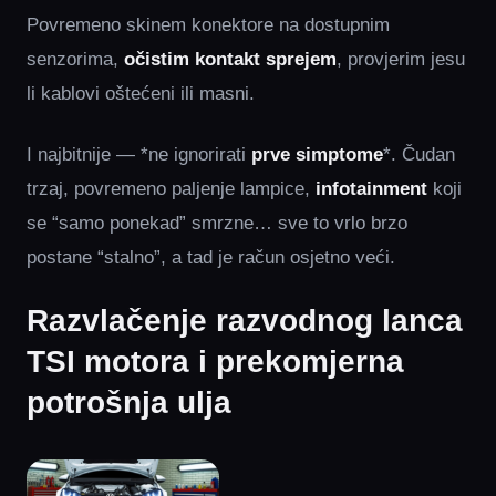
Povremeno skinem konektore na dostupnim
senzorima,
očistim kontakt sprejem
, provjerim jesu
li kablovi oštećeni ili masni.
I najbitnije — *ne ignorirati
prve simptome
*. Čudan
trzaj, povremeno paljenje lampice,
infotainment
koji
se “samo ponekad” smrzne… sve to vrlo brzo
postane “stalno”, a tad je račun osjetno veći.
Razvlačenje razvodnog lanca
TSI motora i prekomjerna
potrošnja ulja