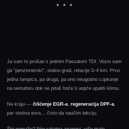
Ja sam to prošao s jednim Passatom TDI. Vozio sam
ga “penzionerski”, stalno grad, relacije 3–4 km. Prvo
jedna lampica, pa druga, pa ono neugodno cupkanje
na semaforu dok se pitaš hoće li uopće upaliti klimu.
Na kraju —
čišćenje EGR-a
,
regeneracija DPF-a
,
par stotina eura… čisto da naučim lekciju.
Što pomaže? Nije raketna znanost, više malo