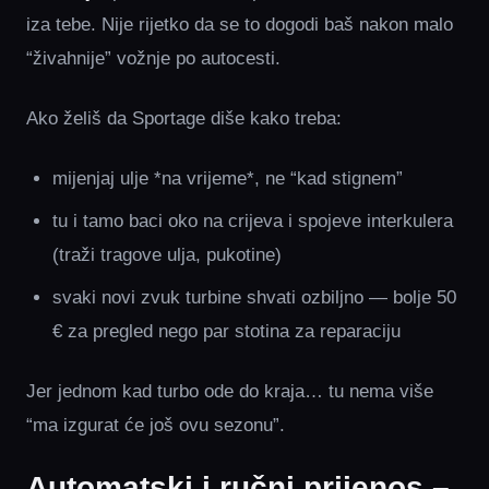
iza tebe. Nije rijetko da se to dogodi baš nakon malo
“živahnije” vožnje po autocesti.
Ako želiš da Sportage diše kako treba:
mijenjaj ulje *na vrijeme*, ne “kad stignem”
tu i tamo baci oko na crijeva i spojeve interkulera
(traži tragove ulja, pukotine)
svaki novi zvuk turbine shvati ozbiljno — bolje 50
€ za pregled nego par stotina za reparaciju
Jer jednom kad turbo ode do kraja… tu nema više
“ma izgurat će još ovu sezonu”.
Automatski i ručni prijenos –