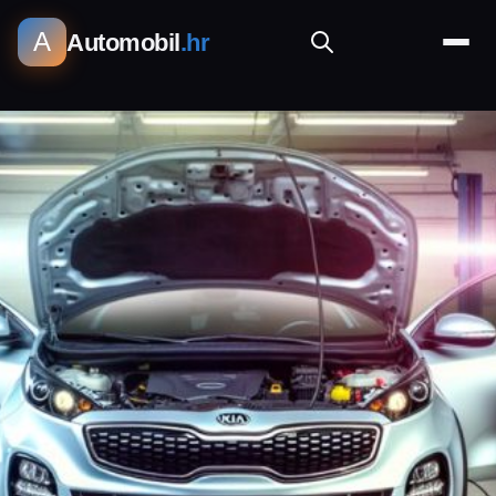
A
Automobil
.hr