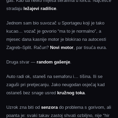
gas. Kao da netko miješa šerafima u loncu. Najčešće
stradaju
ležajevi radilice
.
Jednom sam bio suvozač u Sportageu koji je tako
kucao… vozač je govorio “ma to je normalno”, a
mjesec dana kasnije motor je blokirao na autocesti
Zagreb–Split. Račun?
Novi motor
, par tisuća eura.
Druga stvar —
random gašenje
.
Auto radi ok, staneš na semaforu i… tišina. Ili se
zaguši pri pretjecanju. Jako neugodan osjećaj kad
ostaneš bez snage usred
kružnog toka
.
Uzrok zna biti od
senzora
do problema s gorivom, ali
poanta je: svaki takav zastoj shvati ozbiljno, nije “hir