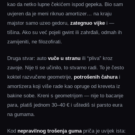
kao da netko lupne čekićem ispod gepeka. Bio sam
uvjeren da je meni riknuo amortizer… na kraju
majstor samo uzeo gedoru,
zategnuo vijke
i —
tišina. Ako su već pojeli gwint ili zahrđali, odmah ih
zamijeniti, ne filozofirati.
Druga stvar: auto
vuče u stranu
ili “pliva” kroz
zavoje. Nije ti se učinilo, to stvarno radi. To je često
koktel razvučene geometrije,
potrošenih čahura
i
amortizera koji više rade kao opruge od kreveta iz
bakine sobe. Kreni s geometrijom — nije to bacanje
para, platiš jednom 30–40 € i uštediš si parsto eura
na gumama.
Kod
nepravilnog trošenja guma
priča je uvijek ista: