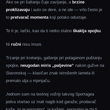
Ako se pri šaltanju čuje zavijanje, a
brzine
proklizavaju
i auto se dere, a ne ide — vrlo često je
to
pretvarač momenta
koji polako odustaje.
To ti je, laički, kao da ti netko stalno
škaklja spojku
.
Ni
ručni
nisu imuni.
Trzanje pri kretanju, gašenje pri polaganom puštanju
spojke,
neugodan miris „paljevine“
nakon gužve na
Slavonskoj — klasičan znak istrošenih lamela ili
premalo ulja u mjenjaču.
Jednom sam na testnoj vožnji takvog Sportagea
jedva startao uz mali nagib kod garaže; prodavač
kaže „to je normalno“, ja kažem „normalno je da ti