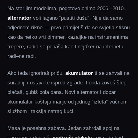
Na starijim modelima, pogotovo onima 2006.–2010.,
alternator
voli lagano “pustiti dušu”. Nije da samo
odjednom rikne — prvo primijetiš da se svjetla stisnu
kao da netko vrti dimmer, kazaljke na instrumentima
trepere, radio se ponaša kao tinejdžer na internetu:
radi–ne radi.
Ako tada ignoriraš priču,
akumulator
ti se zahvali na
suradnji i ostavi te ispred zgrade. I onda zoveš šlep,
plaćaš, gubiš pola dana. Novi alternator i dobar
akumulator koštaju manje od jednog “izleta” vučnom
službom i taksija natrag kući.
Masa je posebna zabava. Jedan zahrđali spoj na
karoseriji i dobiješ:
podizači stakala
koji rade kad