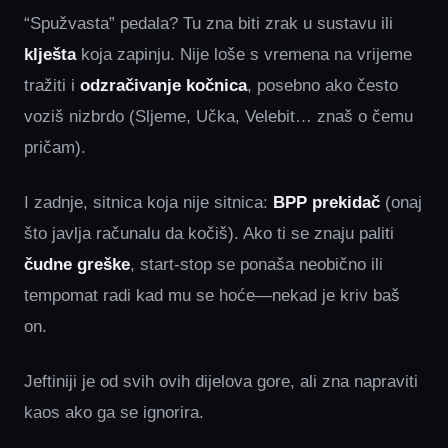
“Spužvasta” pedala? Tu zna biti zrak u sustavu ili
klješta
koja zapinju. Nije loše s vremena na vrijeme
tražiti i
odzračivanje kočnica
, posebno ako često
voziš nizbrdo (Sljeme, Učka, Velebit… znaš o čemu
pričam).
I zadnje, sitnica koja nije sitnica:
BPP prekidač
(onaj
što javlja računalu da kočiš). Ako ti se znaju paliti
čudne greške
, start-stop se ponaša neobično ili
tempomat radi kad mu se hoće—nekad je kriv baš
on.
Jeftiniji je od svih ovih dijelova gore, ali zna napraviti
kaos ako ga se ignorira.