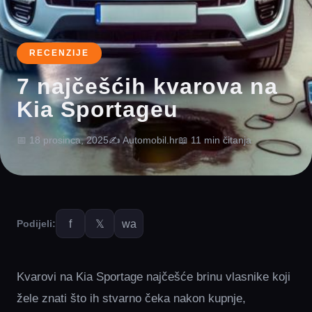
RECENZIJE
7 najčešćih kvarova na
Kia Sportageu
📅 18 prosinca, 2025
✍️ Automobil.hr
📖 11 min čitanja
f
𝕏
wa
Podijeli:
Kvarovi na Kia Sportage najčešće brinu vlasnike koji
žele znati što ih stvarno čeka nakon kupnje,