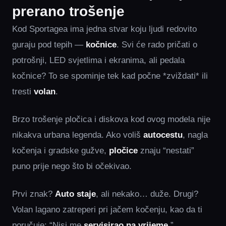
prerano trošenje
Kod Sportagea ima jedna stvar koju ljudi redovito
guraju pod tepih —
kočnice
. Svi će rado pričati o
potrošnji, LED svjetlima i ekranima, ali pedala
kočnice? To se spominje tek kad počne *zviždati* ili
tresti
volan
.
Brzo trošenje pločica i diskova kod ovog modela nije
nikakva urbana legenda. Ako voliš
autocestu
, nagla
kočenja i gradske gužve,
pločice
znaju “nestati”
puno prije nego što bi očekivao.
Prvi znak?
Auto staje
, ali nekako… duže. Drugi?
Volan lagano zatreperi pri jačem kočenju, kao da ti
poručuje: “Nisi me
servisirao na vrijeme
.”