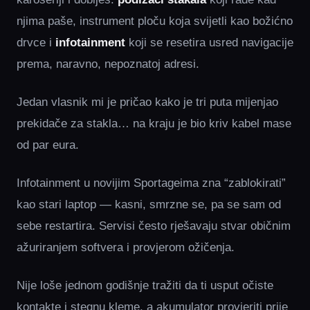
njima paše, instrument ploču koja svijetli kao božićno
drvce i
infotainment
koji se resetira usred navigacije
prema, naravno, nepoznatoj adresi.
Jedan vlasnik mi je pričao kako je tri puta mijenjao
prekidače za stakla… na kraju je bio kriv kabel mase
od par eura.
Infotainment u novijim Sportageima zna “zablokirati”
kao stari laptop — kasni, smrzne se, pa se sam od
sebe restartira. Servisi često rješavaju stvar običnim
ažuriranjem softvera i provjerom ožičenja.
Nije loše jednom godišnje tražiti da ti usput očiste
kontakte i stegnu kleme, a akumulator provjeriti prije