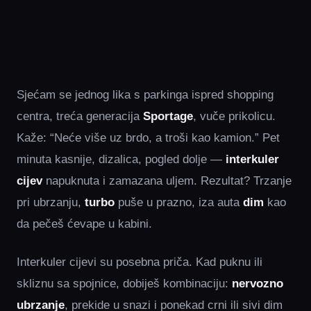
Sjećam se jednog lika s parkinga ispred shopping
centra, treća generacija
Sportage
, vuče prikolicu.
Kaže: “Neće više uz brdo, a troši kao kamion.” Pet
minuta kasnije, dizalica, pogled dolje —
interkuler
cijev
napuknuta i zamazana uljem. Rezultat? Trzanje
pri ubrzanju,
turbo
puše u prazno, iza auta
dim
kao
da pečeš ćevape u kabini.
Interkuler cijevi su posebna priča. Kad puknu ili
skliznu sa spojnice, dobiješ kombinaciju:
nervozno
ubrzanje
, prekide u snazi i ponekad crni ili sivi dim