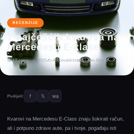
RECENZIJE
7 najčešćih kvarova na
Mercedesu E-klase
📅 19 prosinca, 2025
✍️ Automobil.hr
📖 11 min čitanja
f
𝕏
wa
Podijeli:
Kvarovi na Mercedesu E‑Class znaju šokirati račun,
ali i potpuno zdrave aute, pa i tvoje, pogađaju isti