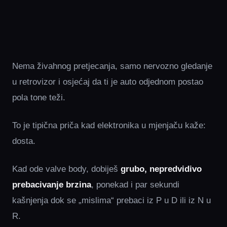
Nema živahnog pretjecanja, samo nervozno gledanje
u retrovizor i osjećaj da ti je auto odjednom postao
pola tone teži.
To je tipična priča kad elektronika u mjenjaču kaže:
dosta.
Kad ode valve body, dobiješ
grubo, nepredvidivo
prebacivanje brzina
, ponekad i par sekundi
kašnjenja dok se „mislima“ prebaci iz P u D ili iz N u
R.