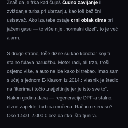
Znaš da je frka kad čuješ
čudno zavijanje
ili
zviždanje turba pri ubrzanju, kao loš bežični
usisavač. Ako iza tebe ostaje
crni oblak dima
pri
jačem gasu — to više nije „normalni dizel“, to je već
alarm.
S druge strane, loše dizne su kao konobar koji ti
stalno fulava narudžbu. Motor radi, ali trza, troši
osjetno više, a auto ne ide kako bi trebao. Imao sam
slučaj s jednom E‑Klasom iz 2014.: vlasnik je štedio
na filterima i točio „najjeftinije jer je isto sve to“.
Nakon godinu dana — regeneracije DPF‑a stalno,
dizne zapekle, turbina mučena. Račun u servisu?
Oko 1.500–2.000 € bez da itko išta tjunira.