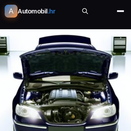
A
Automobil
.hr