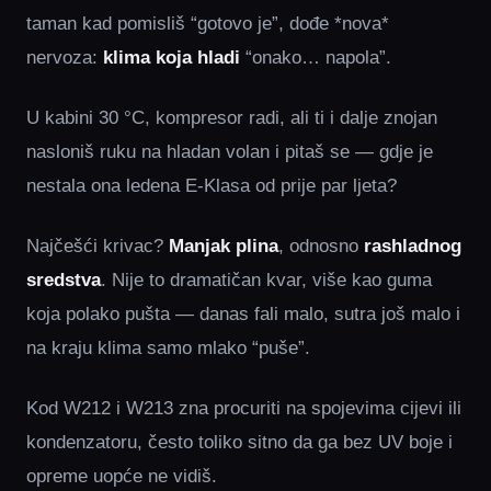
taman kad pomisliš “gotovo je”, dođe *nova*
nervoza:
klima koja hladi
“onako… napola”.
U kabini 30 °C, kompresor radi, ali ti i dalje znojan
nasloniš ruku na hladan volan i pitaš se — gdje je
nestala ona ledena E‑Klasa od prije par ljeta?
Najčešći krivac?
Manjak plina
, odnosno
rashladnog
sredstva
. Nije to dramatičan kvar, više kao guma
koja polako pušta — danas fali malo, sutra još malo i
na kraju klima samo mlako “puše”.
Kod W212 i W213 zna procuriti na spojevima cijevi ili
kondenzatoru, često toliko sitno da ga bez UV boje i
opreme uopće ne vidiš.