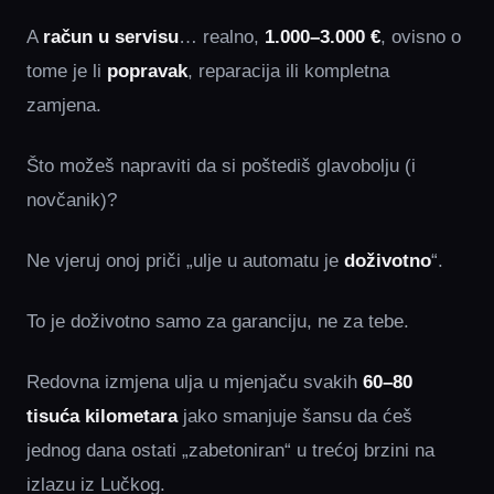
A
račun u servisu
… realno,
1.000–3.000 €
, ovisno o
tome je li
popravak
, reparacija ili kompletna
zamjena.
Što možeš napraviti da si poštediš glavobolju (i
novčanik)?
Ne vjeruj onoj priči „ulje u automatu je
doživotno
“.
To je doživotno samo za garanciju, ne za tebe.
Redovna izmjena ulja u mjenjaču svakih
60–80
tisuća kilometara
jako smanjuje šansu da ćeš
jednog dana ostati „zabetoniran“ u trećoj brzini na
izlazu iz Lučkog.