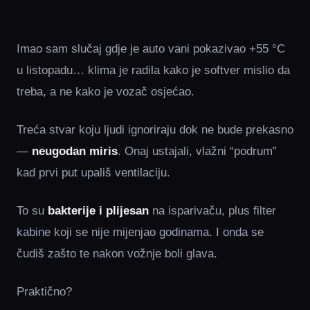
Imao sam slučaj gdje je auto vani pokazivao +55 °C
u listopadu… klima je radila kako je softver mislio da
treba, a ne kako je vozač osjećao.
Treća stvar koju ljudi ignoriraju dok ne bude prekasno
—
neugodan miris
. Onaj ustajali, vlažni “podrum”
kad prvi put upališ ventilaciju.
To su
bakterije i plijesan
na isparivaču, plus filter
kabine koji se nije mijenjao godinama. I onda se
čudiš zašto te nakon vožnje boli glava.
Praktično?