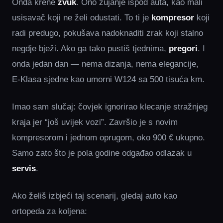
Onda krene
zvuk
. Ono zujanje ispod auta, kao mali
usisavač koji ne želi odustati. To ti je
kompresor
koji
radi predugo, pokušava nadoknaditi zrak koji stalno
negdje bježi. Ako ga tako pustiš tjednima,
pregori
. I
onda jedan dan — nema dizanja, nema elegancije,
E‑Klasa sjedne kao umorni W124 sa 500 tisuća km.
Imao sam slučaj: čovjek ignorirao klecanje stražnjeg
kraja jer “još uvijek vozi”. Završio je s novim
kompresorom i jednom oprugom, oko 900 € ukupno.
Samo zato što je pola godine odgađao odlazak u
servis
.
Ako želiš izbjeći taj scenarij, gledaj auto kao
ortopeda za koljena: