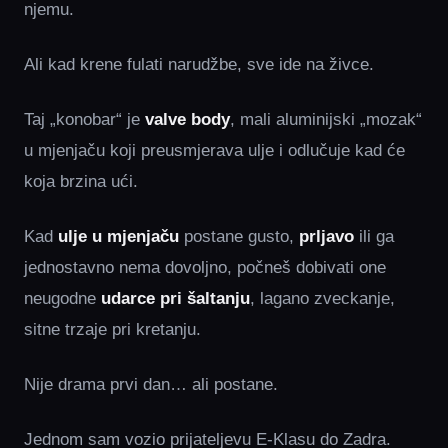
njemu.
Ali kad krene fulati narudžbe, sve ide na živce.
Taj „konobar“ je
valve body
, mali aluminijski „mozak“
u mjenjaču koji preusmjerava ulje i odlučuje kad će
koja brzina ući.
Kad
ulje u mjenjaču
postane gusto,
prljavo
ili ga
jednostavno nema dovoljno, počneš dobivati one
neugodne
udarce pri šaltanju
, lagano zveckanje,
sitne trzaje pri kretanju.
Nije drama prvi dan… ali postane.
Jednom sam vozio prijateljevu E-Klasu do Zadra.