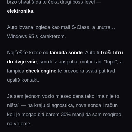
brzo shvatiš da te čeka drugi boss level —
elektronika
.
Auto izvana izgleda kao mali S‑Class, a unutra…
Windows 95 s karakterom.
Najčešće kreće od
lambda sonde
. Auto ti
troši litru
do dvije više
, smrdi iz auspuha, motor radi “tupo”, a
lampica
check engine
te provocira svaki put kad
upališ kontakt.
Ja sam jednom vozio mjesec dana tako “ma nije to
ništa” — na kraju dijagnostika, nova sonda i račun
koji je mogao biti barem 30% manji da sam reagirao
na vrijeme.