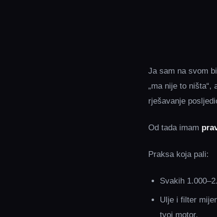
Ja sam na svom biv
„ma nije to ništa“,
rješavanje posljedi
Od tada imam
prav
Praksa koja pali:
Svakih 1.000–2.
Ulje i filter m
tvoj motor.