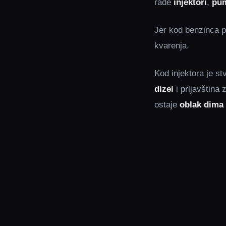
rade
injektori
,
pu
Jer kod benzinca p
kvarenja.
Kod injektora je s
dizel
i prljavština 
ostaje
oblak dima