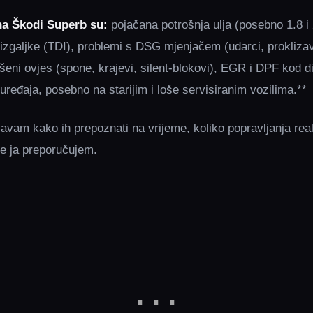
na Škodi Superb su:
pojačana potrošnja ulja (posebno 1.8 i 
rizgaljke (TDI), problemi s DSG mjenjačem (udarci, prokliza
šeni ovjes (spone, krajevi, silent‑blokovi), EGR i DPF kod di
‑uređaja, posebno na starijim i loše servisiranim vozilima.**
avam kako ih prepoznati na vrijeme, koliko popravljanja real
e ja preporučujem.