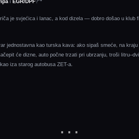
mpa
i
EGR/DPF
?”*
riča je svjećica i lanac, a kod dizela — dobro došao u klub 
tvar jednostavna kao turska kava: ako sipaš smeće, na kraju 
začepit će dizne, auto počne trzati pri ubrzanju, troši litru–dvi
kao iza starog autobusa ZET-a.