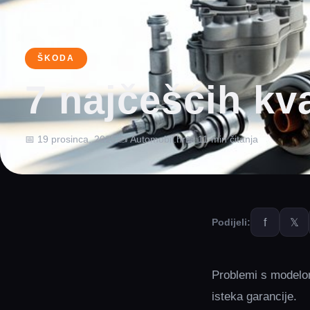
ŠKODA
7 najčešćih kv
📅 19 prosinca, 2025
✍️ Automobil.hr
📖 11 min čitanja
f
𝕏
Podijeli:
Problemi s modelom
isteka garancije.