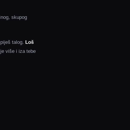
finog, skupog
piješ talog.
Loš
je više i iza tebe