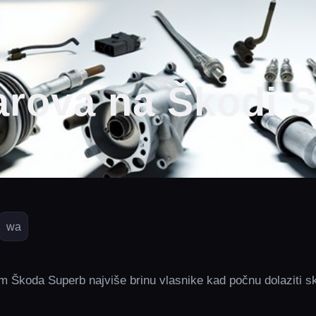
arova na Škodi 
wa
 Škoda Superb najviše brinu vlasnike kad počnu dolaziti s