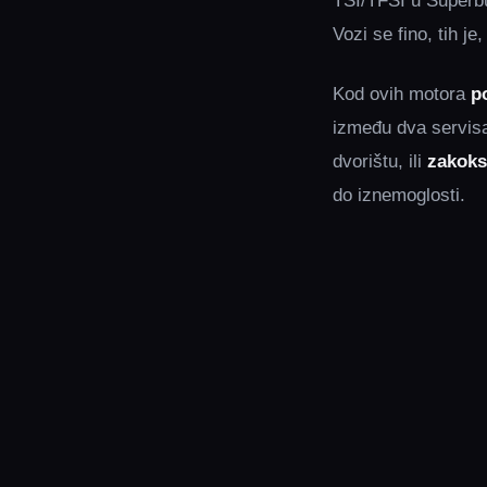
TSI/TFSI u Superbu 
Vozi se fino, tih j
Kod ovih motora
p
između dva servis
dvorištu, ili
zakoksa
do iznemoglosti.