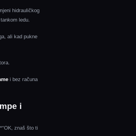
mjeni hidrauličkog
 tankom ledu.
ga, ali kad pukne
ora.
ame
i bez računa
umpe i
 *“OK, znaš što ti