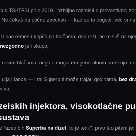
 s TSI/TFSI prije 2010., ozbiljno razmisli o preventivnoj za
 Ne čekaš da počne zveckati — kad se to dogodi, već si na
 ti kao remen i kopča na hlačama: dok drži, ne misliš na nje
nezgodno
je i skupo.
 o novim hlačama, nego o mogućem generalnom uređenju mot
 ulja i lanca — i taj Superb ti može trajati godinama,
bez dr
riva.
zelskih injektora, visokotlačne p
sustava
e “uzeo bih
Superba na dizel
, to je tenk”, prvo što pitam je: