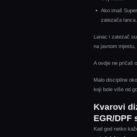
Ako imaš Superb
zatezača lanca.
Lanac i zatezač su
na javnom mjestu,
A ovdje ne pričaš
Malo discipline oko
koji bole više od go
Kvarovi di
EGR/DPF 
Kad god netko kaž