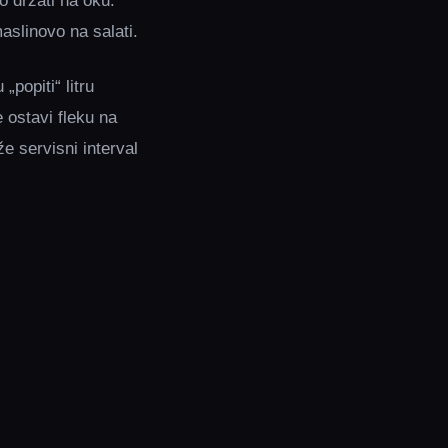
o držati na oku.
maslinovo na salati.
„popiti“ litru
e ostavi fleku na
že servisni interval