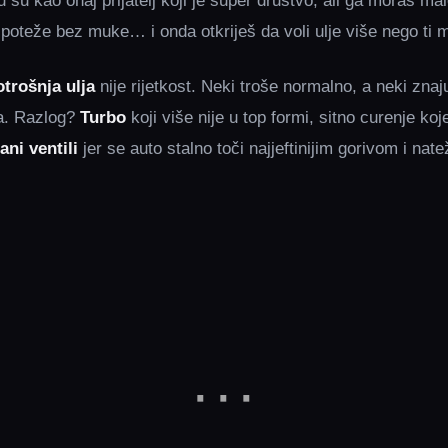
su kao onaj prijatelj koji je super društvo, ali ga moraš mal
e, poteže bez muke… i onda otkriješ da voli ulje više nego ti 
otrošnja ulja
nije rijetkost. Neki troše normalno, a neki znaju 
a. Razlog?
Turbo
koji više nije u top formi, sitno curenje koj
ni ventili
jer se auto stalno toči najjeftinijim gorivom i nate