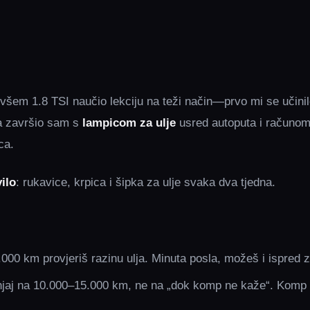
šem 1.8 TSI naučio lekciju na teži način—prvo mi se učinil
 a završio sam s
lampicom za ulje
usred autoputa i računom
ca.
ilo
: rukavice, krpica i šipka za ulje svaka dva tjedna.
000 km provjeriš razinu ulja. Minuta posla, možeš i ispred 
ijenjaj na 10.000–15.000 km, ne na „dok komp ne kaže“. Komp 