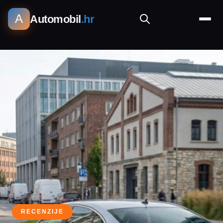
A
Automobil
.hr
RECENZIJE