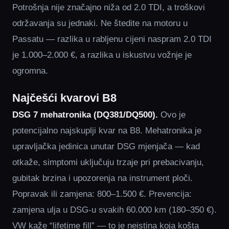
Potrošnja nije značajno niža od 2.0 TDI, a troškovi
održavanja su jednaki. Ne štedite na motoru u
Passatu — razlika u rabljenu cijeni naspram 2.0 TDI
je 1.000–2.000 €, a razlika u iskustvu vožnje je
ogromna.
Najčešći kvarovi B8
DSG 7 mehatronika (DQ381/DQ500).
Ovo je
potencijalno najskuplji kvar na B8. Mehatronika je
upravljačka jedinica unutar DSG mjenjača — kad
otkaže, simptomi uključuju trzaje pri prebacivanju,
gubitak brzina i upozorenja na instrument ploči.
Popravak ili zamjena: 800–1.500 €. Prevencija:
zamjena ulja u DSG-u svakih 60.000 km (180–350 €).
VW kaže “lifetime fill” — to je neistina koja košta