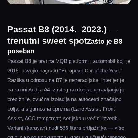
Passat B8 (2014.–2023.) —
trenutni sweet spot
Zašto je B8
poseban
Passat B8 je prvi na MQB platformi i automobil koji je
2015. osvojio nagradu “European Car of the Year.”
Razlika u odnosu na B7 je generacijska: interijer je
na razini Audija A4 iz istog razdoblja, upravljanje je
preciznije, zvučna izolacija na autocesti značajno
bolja, a sigurnosna oprema (Lane Assist, Front
Assist, ACC tempomat) serijska u većini izvedbi.
Variant (karavan) nudi 586 litara prtljažnika — više
od bilo kojeg konkurenta u klasi uključujući Mondeo,