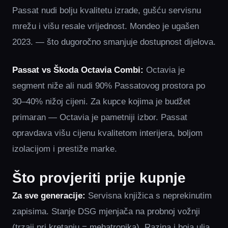
Passat nudi bolju kvalitetu izrade, gušću servisnu
mrežu i višu resale vrijednost. Mondeo je ugašen
2023. — što dugoročno smanjuje dostupnost dijelova.
Passat vs Škoda Octavia Combi:
Octavia je
segment niže ali nudi 90% Passatovog prostora po
30–40% nižoj cijeni. Za kupce kojima je budžet
primaran — Octavia je pametniji izbor. Passat
opravdava višu cijenu kvalitetom interijera, boljom
izolacijom i prestiže marke.
Što provjeriti prije kupnje
Za sve generacije:
Servisna knjižica s neprekinutim
zapisima. Stanje DSG mjenjača na probnoj vožnji
(trzaji pri kretanju = mehatronika). Razina i boja ulja