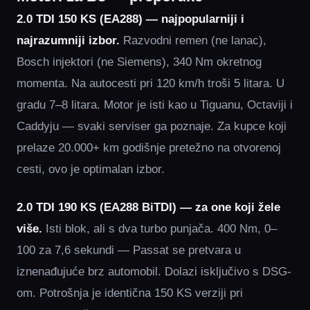
2.0 TDI 150 KS (EA288) — najpopularniji i
najrazumniji izbor.
Razvodni remen (ne lanac),
Bosch injektori (ne Siemens), 340 Nm okretnog
momenta. Na autocesti pri 120 km/h troši 5 litara. U
gradu 7–8 litara. Motor je isti kao u Tiguanu, Octaviji i
Caddyju — svaki serviser ga poznaje. Za kupce koji
prelaze 20.000+ km godišnje pretežno na otvorenoj
cesti, ovo je optimalan izbor.
2.0 TDI 190 KS (EA288 BiTDI) — za one koji žele
više.
Isti blok, ali s dva turbo punjača. 400 Nm, 0–
100 za 7,6 sekundi — Passat se pretvara u
iznenađujuće brz automobil. Dolazi isključivo s DSG-
om. Potrošnja je identična 150 KS verziji pri