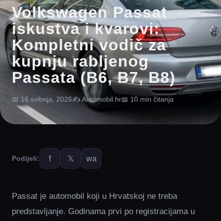
Volkswagen Passat
iskustva i kvarovi:
Kompletni vodič za
kupnju rabljenog
Passata (B6, B7, B8)
📅 16 svibnja, 2026
✍️ Automobil.hr
📖 10 min čitanja
f
𝕏
wa
Podijeli:
Passat je automobil koji u Hrvatskoj ne treba
predstavljanje. Godinama prvi po registracijama u