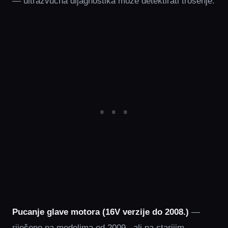
— ultrazvučna dijagnostika može detektirati trošenje.
Pucanje glave motora (16V verzije do 2008.)
—
riješeno na modelima od 2009., ali na starijim