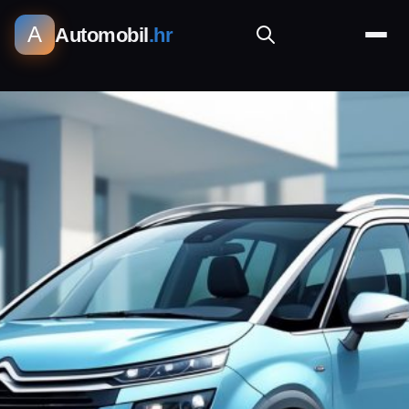
A
Automobil
.hr