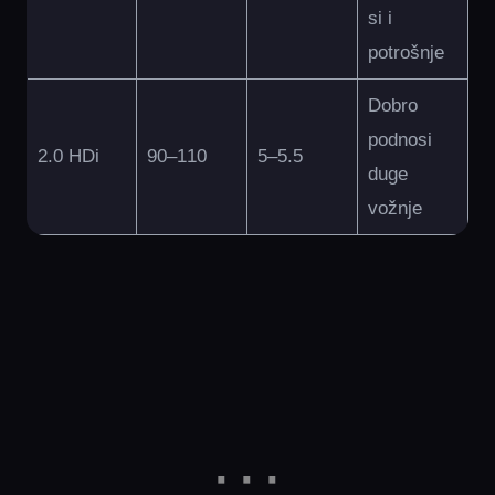
si i
potrošnje
Dobro
podnosi
2.0 HDi
90–110
5–5.5
duge
vožnje