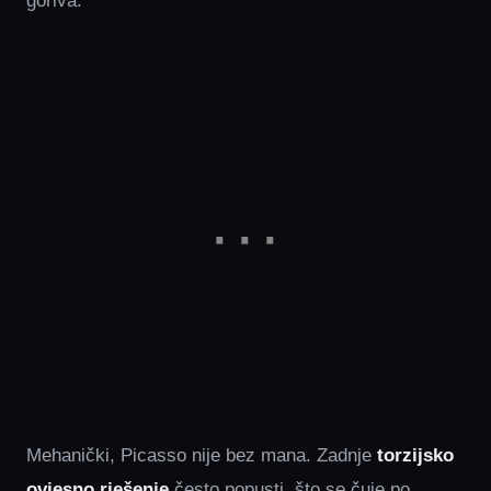
goriva.
Mehanički, Picasso nije bez mana. Zadnje
torzijsko
ovjesno rješenje
često popusti, što se čuje po