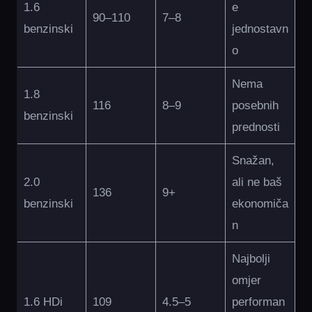
1.6
e
90–110
7–8
benzinski
jednostavn
o
Nema
1.8
116
8–9
posebnih
benzinski
prednosti
Snažan,
2.0
ali ne baš
136
9+
benzinski
ekonomiča
n
Najbolji
omjer
1.6 HDi
109
4.5–5
performan