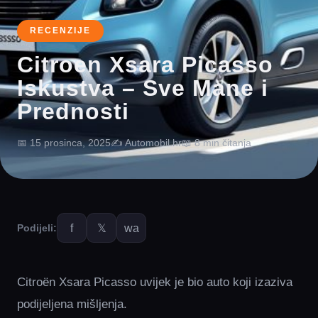
RECENZIJE
Citroen Xsara Picasso
Iskustva – Sve Mane i
Prednosti
📅 15 prosinca, 2025
✍️ Automobil.hr
📖 8 min čitanja
f
𝕏
wa
Podijeli:
Citroën Xsara Picasso uvijek je bio auto koji izaziva
podijeljena mišljenja.