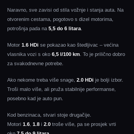
Naravno, sve zavisi od stila vožnje i stanja auta. Na
otvorenim cestama, pogotovo s dizel motorima,
potrošnja pada na
5,5 do 6 litara
.
Motor
1.6 HDi
se pokazao kao štedljivac – većina
vlasnika vozi s oko
6,5 l/100 km
. To je prilično dobro
za svakodnevne potrebe.
Ako nekome treba više snage,
2.0 HDi
je bolji izbor.
Troši malo više, ali pruža stabilnije performanse,
posebno kad je auto pun.
Kod benzinaca, stvari stoje drugačije.
Motori
1.6
,
1.8
i
2.0
troše više, pa se prosjek vrti
oko
7,5 do 9 litara
.