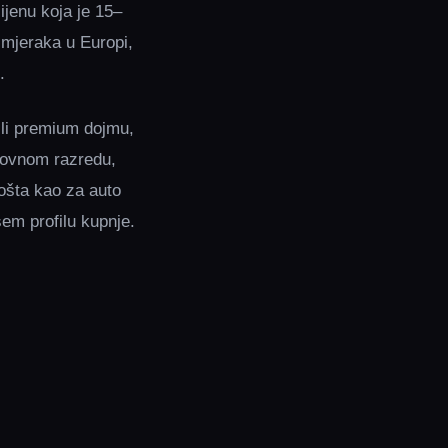
ijenu koja je 15–
imjeraka u Europi,
.
 ili premium dojmu,
enovnom razredu,
košta kao za auto
šem profilu kupnje.