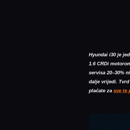
Hyundai
i30 je je
1.6 CRDi motorom 
servisa 20–30% ni
dalje vrijedi. Tvr
plaćate za
sve te 