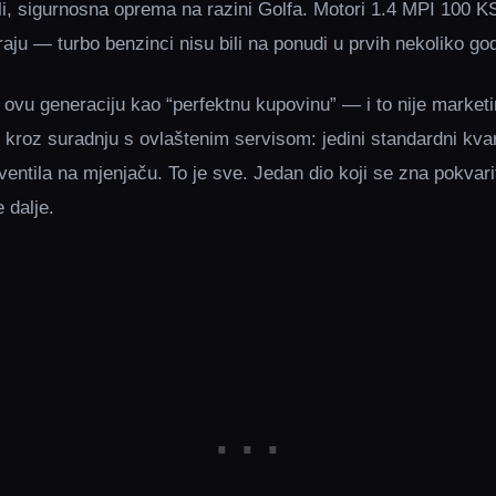
jali, sigurnosna oprema na razini Golfa. Motori 1.4 MPI 100 K
ju — turbo benzinci nisu bili na ponudi u prvih nekoliko go
 ovu generaciju kao “perfektnu kupovinu” — i to nije marketi
i kroz suradnju s ovlaštenim servisom: jedini standardni kva
entila na mjenjaču. To je sve. Jedan dio koji se zna pokvarit
 dalje.