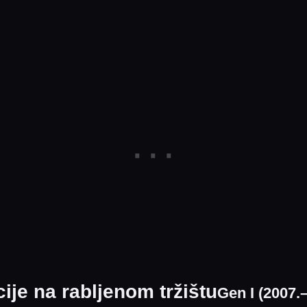
cije na rabljenom tržištu
Gen I (2007.