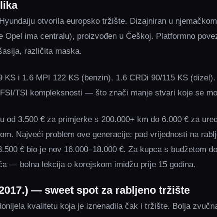
lika
 Hyundaiju otvorila europsko tržište. Dizajniran u njemačkom
e Opel ima centralu), proizvođen u Češkoj. Platformno pov
šasija, različita maska.
9 KS i 1.6 MPI 122 KS (benzin), 1.6 CRDi 90/115 KS (dizel).
FSI/TSI kompleksnosti — što znači manje stvari koje se mog
tu od 3.500 € za primjerke s 200.000+ km do 6.000 € za ur
m. Najveći problem ove generacije: pad vrijednosti na rablj
 3.500 € bio je nov 16.000–18.000 €. Za kupca s budžetom do 
ača — bolna lekcija o korejskom imidžu prije 15 godina.
2017.) — sweet spot za rabljeno tržište
nijela kvalitetu koja je iznenadila čak i tržište. Bolja zvučna