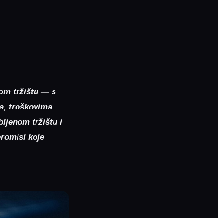
om tržištu — s
na, troškovima
ljenom tržištu i
mpromisi koje