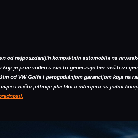
dan od najpouzdanijih kompaktnih automobila na hrvatsk
koji je proizvođen u sve tri generacije bez većih izmje
žim od VW Golfa i petogodišnjom garancijom koja na rab
d ovjes i nešto jeftinije plastike u interijeru su jedini ko
prednosti.