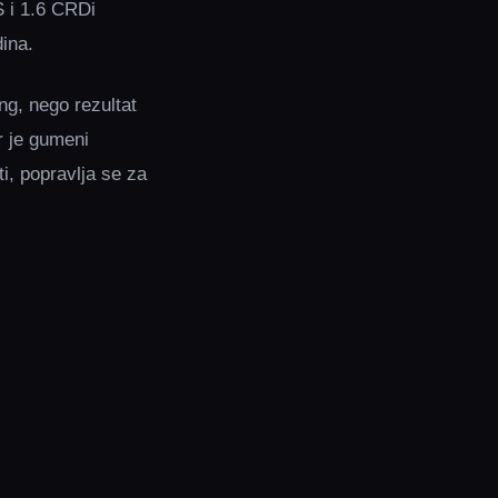
S i 1.6 CRDi
dina.
ng, nego rezultat
r je gumeni
i, popravlja se za