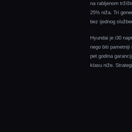
na rabljenom tržiš
25% niža. Tri gener
bez ijednog služben
Hyundai je i30 napr
nego biti pametniji
pet godina garancij
klasu niže. Strateg