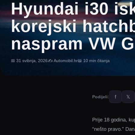
Hyundai i30 isk
korejski hatch
naspram VW G
📅 31 svibnja, 2026
✍️ Automobil.hr
📖 10 min čitanja
f
𝕏
Podijeli:
Prije 18 godina, ku
“nešto pravo.” Dana