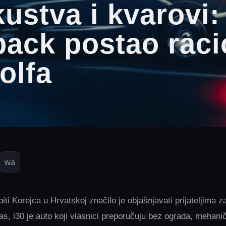
ustva i kvarovi:
back postao raci
olfa
wa
piti Korejca u Hrvatskoj značilo je objašnjavati prijateljima z
s, i30 je auto koji vlasnici preporučuju bez ograda, mehaniča