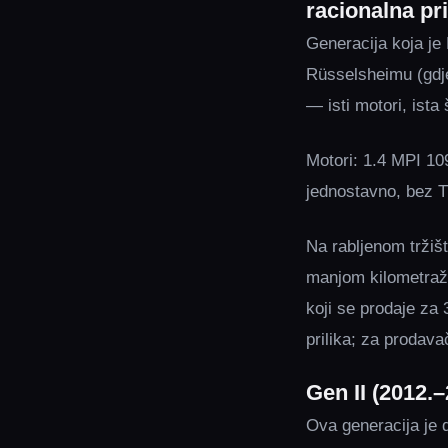
racionalna pri
Generacija koja je
Rüsselsheimu (gdj
— isti motori, ista 
Motori: 1.4 MPI 10
jednostavno, bez T
Na rabljenom tržiš
manjom kilometražo
koji se prodaje za
prilika; za prodav
Gen II (2012.–
Ova generacija je do