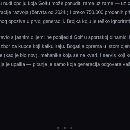
tu nudi opciju koja Golfu može ponuditi rame uz rame — uz c
acije razvoja (četvrta od 2024.) i preko 750.000 prodanih pr
og opoziva u prvoj generaciji. Brojka koju je teško ignorirati
avio s jasnim ciljem: ne pobijediti Golf u sportskoj dinamici
 izbor za kupce koji kalkuliraju. Bogatija oprema u istom cj
e (kad je bio nov), mehanika koja se ne kvari, i servis koji 
ija je upalila — pitanje je samo koja generacija odgovara va