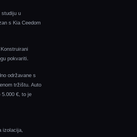
 studiju u
ezan s Kia Ceedom
 Konstruirani
u pokvariti.
edno održavane s
enom tržištu. Auto
5.000 €, to je
 izolacija,