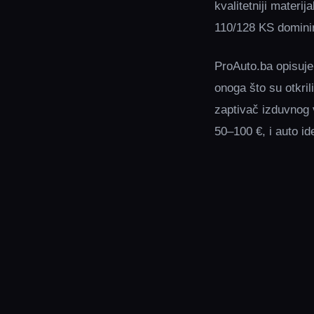
kvalitetniji materi
110/128 KS dominira
ProAuto.ba opisuje
onoga što su otkril
zaptivač izduvnog v
50–100 €, i auto ide