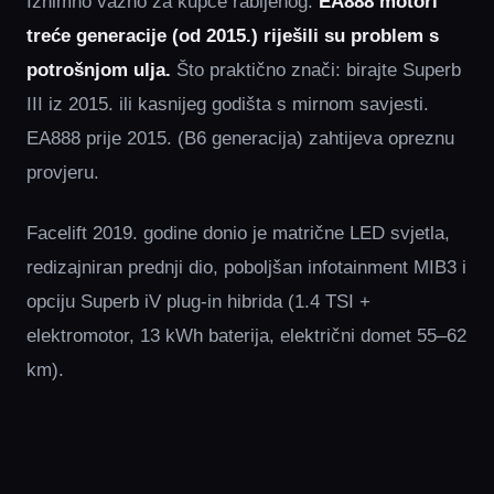
Iznimno važno za kupce rabljenog:
EA888 motori
treće generacije (od 2015.) riješili su problem s
potrošnjom ulja.
Što praktično znači: birajte Superb
III iz 2015. ili kasnijeg godišta s mirnom savjesti.
EA888 prije 2015. (B6 generacija) zahtijeva opreznu
provjeru.
Facelift 2019. godine donio je matrične LED svjetla,
redizajniran prednji dio, poboljšan infotainment MIB3 i
opciju Superb iV plug-in hibrida (1.4 TSI +
elektromotor, 13 kWh baterija, električni domet 55–62
km).