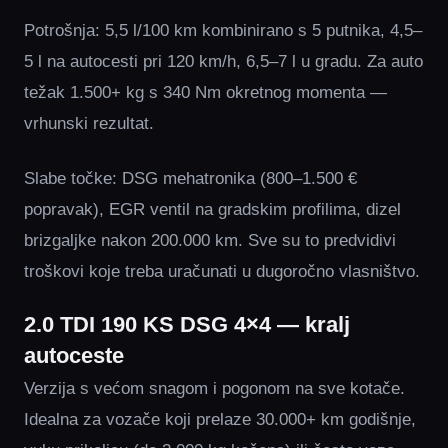
Potrošnja: 5,5 l/100 km kombinirano s 5 putnika, 4,5–
5 l na autocesti pri 120 km/h, 6,5–7 l u gradu. Za auto
težak 1.500+ kg s 340 Nm okretnog momenta —
vrhunski rezultat.
Slabe točke: DSG mehatronika (800–1.500 €
popravak), EGR ventil na gradskim profilima, dizel
brizgaljke nakon 200.000 km. Sve su to predvidivi
troškovi koje treba uračunati u dugoročno vlasništvo.
2.0 TDI 190 KS DSG 4×4 — kralj
autoceste
Verzija s većom snagom i pogonom na sve kotače.
Idealna za vozače koji prelaze 30.000+ km godišnje,