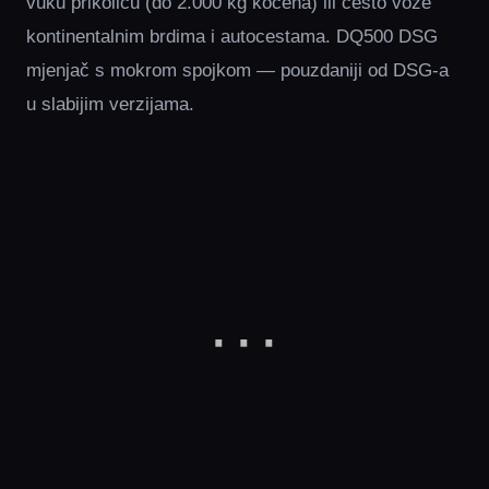
vuku prikolicu (do 2.000 kg kočena) ili često voze
kontinentalnim brdima i autocestama. DQ500 DSG
mjenjač s mokrom spojkom — pouzdaniji od DSG-a
u slabijim verzijama.