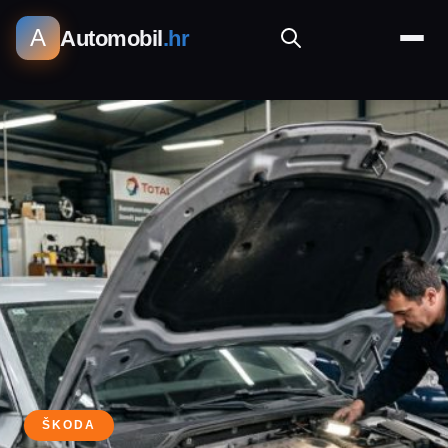
A
Automobil
.hr
ŠKODA