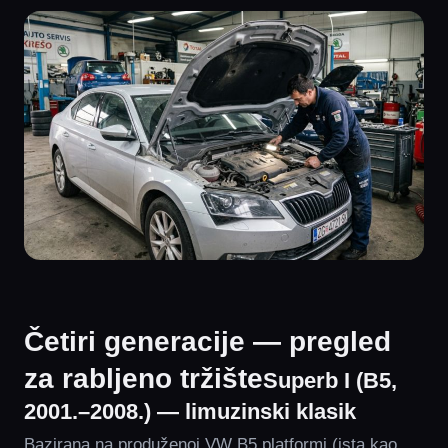
Četiri generacije — pregled
za rabljeno tržište
Superb I (B5,
2001.–2008.) — limuzinski klasik
Bazirana na produženoj VW B5 platformi (ista kao