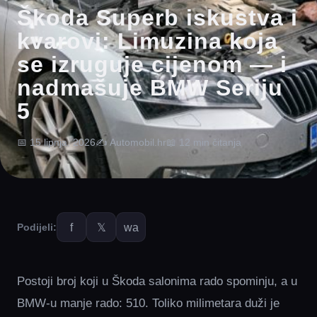
Škoda Superb iskustva i
kvarovi: Limuzina koja
se izruguje cijenom — i
nadmašuje BMW Seriju
5
📅 15 lipnja, 2026
✍️ Automobil.hr
📖 12 min čitanja
f
𝕏
wa
Podijeli:
Postoji broj koji u Škoda salonima rado spominju, a u
BMW-u manje rado: 510. Toliko milimetara duži je