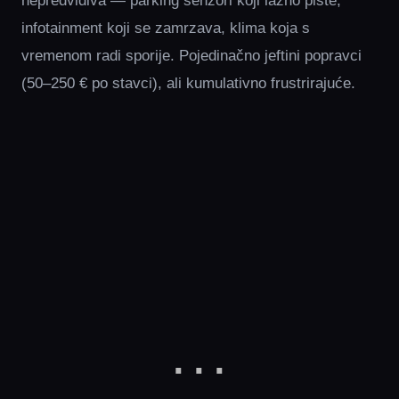
nepredvidiva — parking senzori koji lažno pište,
infotainment koji se zamrzava, klima koja s
vremenom radi sporije. Pojedinačno jeftini popravci
(50–250 € po stavci), ali kumulativno frustrirajuće.