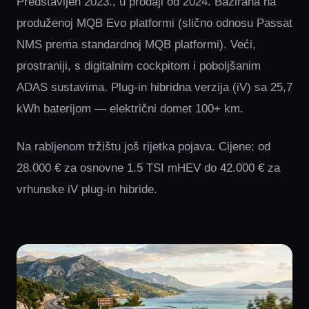
Predstavljen 2023., u prodaji od 2024. Bazirana na
produženoj MQB Evo platformi (slično odnosu Passat
NMS prema standardnoj MQB platformi). Veći,
prostraniji, s digitalnim cockpitom i poboljšanim
ADAS sustavima. Plug-in hibridna verzija (iV) sa 25,7
kWh baterijom — električni domet 100+ km.
Na rabljenom tržištu još rijetka pojava. Cijene: od
28.000 € za osnovne 1.5 TSI mHEV do 42.000 € za
vrhunske iV plug-in hibride.