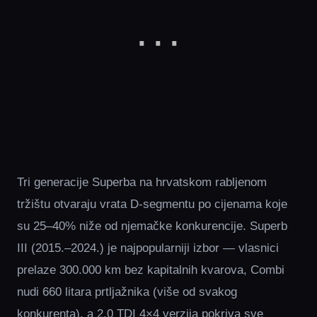
Tri generacije Superba na hrvatskom rabljenom
tržištu otvaraju vrata D-segmentu po cijenama koje
su 25–40% niže od njemačke konkurencije. Superb
III (2015.–2024.) je najpopularniji izbor — vlasnici
prelaze 300.000 km bez kapitalnih kvarova, Combi
nudi 660 litara prtljažnika (više od svakog
konkurenta), a 2.0 TDI 4×4 verzija pokriva sve