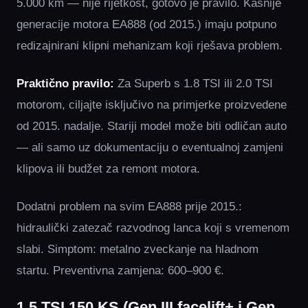
5.000 km — nije rijetkost, gotovo je pravilo. Kasnije
generacije motora EA888 (od 2015.) imaju potpuno
redizajnirani klipni mehanizam koji rješava problem.
Praktično pravilo:
Za Superb s 1.8 TSI ili 2.0 TSI
motorom, ciljajte isključivo na primjerke proizvedene
od 2015. nadalje. Stariji model može biti odličan auto
— ali samo uz dokumentaciju o eventualnoj zamjeni
klipova ili budžet za remont motora.
Dodatni problem na svim EA888 prije 2015.:
hidraulički zatezač razvodnog lanca koji s vremenom
slabi. Simptom: metalno zveckanje na hladnom
startu. Preventivna zamjena: 600–900 €.
1.5 TSI 150 KS (Gen III facelift+ i Gen