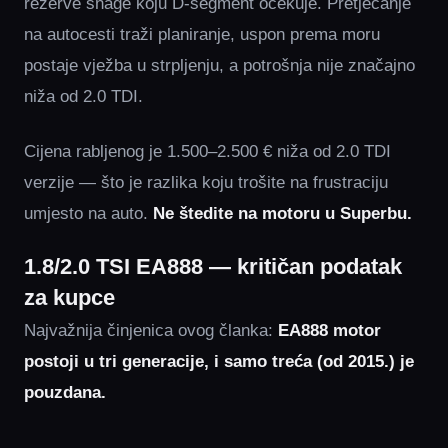
rezerve snage koju D-segment očekuje. Pretjecanje
na autocesti traži planiranje, uspon prema moru
postaje vježba u strpljenju, a potrošnja nije značajno
niža od 2.0 TDI.
Cijena rabljenog je 1.500–2.500 € niža od 2.0 TDI
verzije — što je razlika koju trošite na frustraciju
umjesto na auto.
Ne štedite na motoru u Superbu.
1.8/2.0 TSI EA888 — kritičan podatak
za kupce
Najvažnija činjenica ovog članka:
EA888 motor
postoji u tri generacije, i samo treća (od 2015.) je
pouzdana.