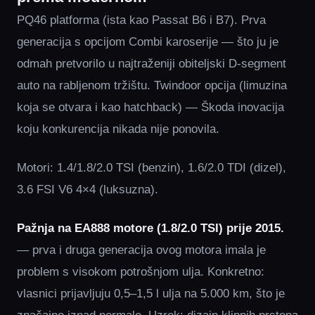
PQ46 platforma (ista kao Passat B6 i B7). Prva
generacija s opcijom Combi karoserije — što ju je
odmah pretvorilo u najtraženiji obiteljski D-segment
auto na rabljenom tržištu. Twindoor opcija (limuzina
koja se otvara i kao hatchback) — Škoda inovacija
koju konkurencija nikada nije ponovila.
Motori: 1.4/1.8/2.0 TSI (benzin), 1.6/2.0 TDI (dizel),
3.6 FSI V6 4×4 (luksuzna).
Pažnja na EA888 motore (1.8/2.0 TSI) prije 2015.
— prva i druga generacija ovog motora imala je
problem s visokom potrošnjom ulja. Konkretno:
vlasnici prijavljuju 0,5–1,5 l ulja na 5.000 km, što je