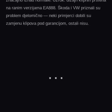
značajno iznad normale. Uzrok: dizajn klipnih prstena
na ranim verzijama EA888. Škoda i VW priznali su
problem djelomično — neki primjerci dobili su
zamjenu klipova pod garancijom, ostali nisu.