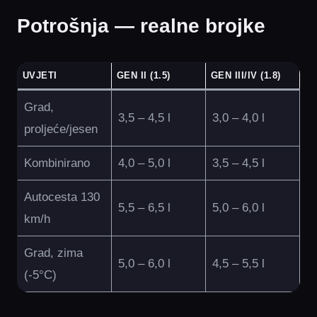
Potrošnja — realne brojke
UVJETI
GEN II (1.5)
GEN III/IV (1.8)
Grad,
3,5 – 4,5 l
3,0 – 4,0 l
proljeće/jesen
Kombinirano
4,0 – 5,0 l
3,5 – 4,5 l
Autocesta 130
5,5 – 6,5 l
5,0 – 6,0 l
km/h
Grad, zima
5,0 – 6,0 l
4,5 – 5,5 l
(-5°C)