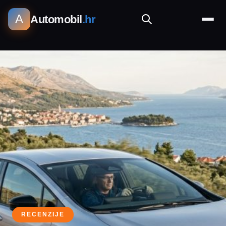
A
Automobil
.hr
RECENZIJE