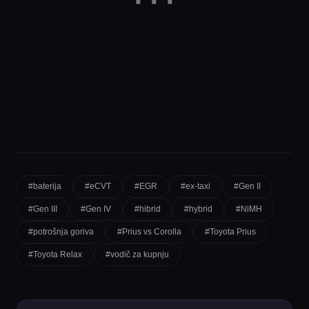
#baterija
#eCVT
#EGR
#ex-taxi
#Gen II
#Gen III
#Gen IV
#hibrid
#hybrid
#NiMH
#potrošnja goriva
#Prius vs Corolla
#Toyota Prius
#Toyota Relax
#vodič za kupnju