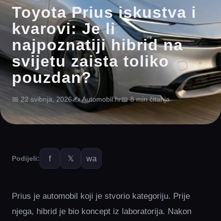
Toyota Prius iskustva i
kvarovi: Je li
najpoznatiji hibrid na
svijetu zaista toliko
pouzdan?
📅 22 svibnja, 2026
✍️ Automobil.hr
📖 8 min čitanja
f
𝕏
wa
Podijeli:
Prius je automobil koji je stvorio kategoriju. Prije
njega, hibrid je bio koncept iz laboratorija. Nakon