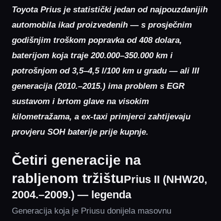
Toyota Prius je statistički jedan od najpouzdanijih
automobila ikad proizvedenih — s prosječnim
godišnjim troškom popravka od 408 dolara,
baterijom koja traje 200.000–350.000 km i
potrošnjom od 3,5–4,5 l/100 km u gradu — ali III
generacija (2010.–2015.) ima problem s EGR
sustavom i brtom glave na visokim
kilometražama, a ex-taxi primjerci zahtijevaju
provjeru SOH baterije prije kupnje.
Četiri generacije na
rabljenom tržištu
Prius II (NHW20,
2004.–2009.) — legenda
Generacija koja je Priusu donijela masovnu