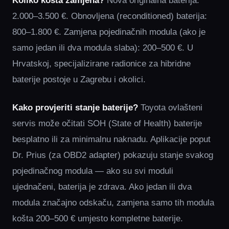
Koliko košta zamjena?
Nova originalna baterija:
2.000–3.500 €. Obnovljena (reconditioned) baterija:
800–1.800 €. Zamjena pojedinačnih modula (ako je
samo jedan ili dva modula slaba): 200–500 €. U
Hrvatskoj, specijalizirane radionice za hibridne
baterije postoje u Zagrebu i okolici.
Kako provjeriti stanje baterije?
Toyota ovlašteni
servis može očitati SOH (State of Health) baterije
besplatno ili za minimalnu naknadu. Aplikacije poput
Dr. Prius (za OBD2 adapter) pokazuju stanje svakog
pojedinačnog modula — ako su svi moduli
ujednačeni, baterija je zdrava. Ako jedan ili dva
modula značajno odskaču, zamjena samo tih modula
košta 200–500 € umjesto kompletne baterije.