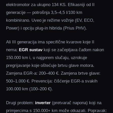
elektromotor za ukupno 134 KS. Efikasniji od II
generacije — potrošnja 3,5–4,5 l/100 km
kombinirano. Uveo je režime vožnje (EV, ECO,
Power) i opciju plug-in hibrida (Prius PHV).
Ali III generacija ima specifične kvarove koje II
nema:
EGR sustav
koji se začepljava čađom nakon
150.000 km i, u najgorem slučaju, uzrokuje
pregrijavanje koje oštećuje brtvu glave motora.
Zamjena EGR-a: 200–400 €. Zamjena brtve glave:
500–1.000 €. Prevencija: čišćenje EGR-a svakih
100.000 km (100–200 €).
Drugi problem:
inverter
(pretvarač napona) koji na
primjercima s 150.000+ km može otkazati. Popravak: