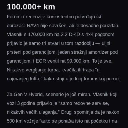
100.000+ km
Forumi i recenzije konzistentno potvrđuju isti
obrazac: RAV4 nije savršen, ali je dosadno pouzdan.
Vlasnik s 170.000 km na 2.2 D-4D s 4×4 pogonom
prijavio je samo tri stvari u tom razdoblju — uljni
prsteni pod garancijom, jedan stražnji amortizer pod
garancijom, i EGR ventil na 90.000 km. To je sve.
Nikakvo vergljanje turba, kvačila ili trapa “ni
najmanjeg lufta,” kako stoji u jednoj forumskoj poruci.
Za Gen V Hybrid, scenario je još miran. Vlasnik koji
vozi 3 godine prijavio je “samo redovne servise,
nikakvih većih ulaganja.” Drugi spominje da je nakon
500 km vožnje “auto se ponaša isto na početku i na