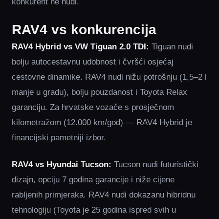
konkurent ne nudi.
RAV4 vs konkurencija
RAV4 Hybrid vs VW Tiguan 2.0 TDI:
Tiguan nudi
bolju autocestavnu udobnost i čvršći osjećaj
cestovne dinamike. RAV4 nudi nižu potrošnju (1,5–2 l
manje u gradu), bolju pouzdanost i Toyota Relax
garanciju. Za hrvatske vozače s prosječnom
kilometražom (12.000 km/god) — RAV4 Hybrid je
financijski pametniji izbor.
RAV4 vs Hyundai Tucson:
Tucson nudi futuristički
dizajn, opciju 7 godina garancije i niže cijene
rabljenih primjeraka. RAV4 nudi dokazanu hibridnu
tehnologiju (Toyota je 25 godina ispred svih u