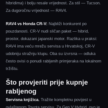
hibridima) i bolju resale vrijednost. Za stil — Tucson.
Za dugoročnu vrijednost — RAV4.
RAV4 vs Honda CR-V:
Najbliži konkurent po
pouzdanosti. CR-V nudi sličan paket — hibrid,
prostor, dokazani japanski motor. Razlika u praksi:
RAV4 ima veću mrežu servisa u Hrvatskoj, CR-V
udobniju stražnju klupu. Oba su izvrsna — odluka
često ovisi o ponudi rabljenih primjeraka na lokalnom
tržištu.
Što provjeriti prije kupnje
rabljenog
Servisna knjižica.
Tražite kompletnu povijest u
ovlaštenom Toyota servisu. Za Gen V Hybrid, ovo je