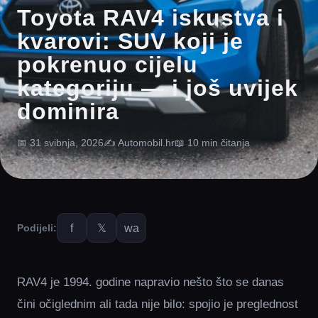
Toyota RAV4 iskustva i
kvarovi: SUV koji je
pokrenuo cijelu
kategoriju — i još uvijek
dominira
📅 31 svibnja, 2026
✍️ Automobil.hr
📖 10 min čitanja
f
𝕏
wa
Podijeli:
RAV4 je 1994. godine napravio nešto što se danas
čini očiglednim ali tada nije bilo: spojio je preglednost