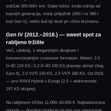
izdržati 300.000+ km. Slabe točke: tvrđa vožnja od
kasnijih generacija, manji prtljažnik (450 l vs 580 l
kod Gen V), nešto bučniji dizel pri višim brzinama.
Gen IV (2012.–2018.) — sweet spot za
rabljeno tržište
Veći, udobniji, s elegantnijim dizajnom i
konvencionalnijim crossover formatom. Motori: 2.0
D-4D 124 KS i 2.2 D-4D 150 KS (kasnije ukinut zbog
Euro 6), 2.0 VVTi 150 KS, 2.5 VVTi 180 KS. Od 2016.
— prvi RAV4 Hybrid u Europi (2.5 + elektromotor,
197 KS ukupno).
Na rabljenom tržištu 11.000–18.000 €. Najbalansirana
ponuda — dovoljno moderan da ima sve sigurnosne