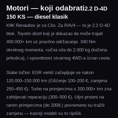
Motori — koji odabrati
2.2 D-4D
150 KS — diesel klasik
K9K Renaultov je za Clio. Za RAV4 — to je 2.2 D-4D
blok. Toyotin dizel koji je dokazao da može trajati
400.000+ km uz pravilno održavanje. 340 Nm
okretnog momenta, vučna sila do 2.000 kg (kočena
prikolica), i sposobnost stvarnog 4WD-a izvan ceste.
Slabe točke: EGR ventil začepljuje se nakon
120.000–150.000 km (čišćenje 100–200 €, zamjena
250–450 €). Turbo na primjercima s 200.000+ km zna
zahtijevati reparaciju (300–500 €). Uljni prsteni na
ranim primjercima (do 2008.) povremeno su tražili
zamjenu — kasniji modeli su to riješili.