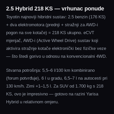
2.5 Hybrid 218 KS — vrhunac ponude
Toyotin najnoviji hibridni sustav: 2.5 benzin (176 KS)
+ dva elektromotora (prednji + stražnji za AWD-i
pogon na sve kotače) = 218 KS ukupno. eCVT
mjenjač, AWD-i (Active Wheel Drive) sustav koji
aktivira stražnje kotače elektronički bez fizičke veze
— što štedi gorivo u odnosu na konvencionalni 4WD.
Stvarna potrošnja: 5,5–6 l/100 km kombinirano
(forum potvrđuje), 6 l u gradu, 6,5–7 l na autocesti pri
130 km/h. Zimi +1–1,5 l. Za SUV od 1.700 kg s 218
KS, ovo je impresivno — gotovo na razini Yarisa
Hybrid u relativnom omjeru.