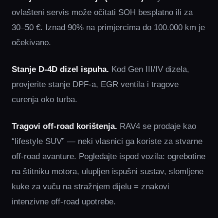
ovlašteni servis može očitati SOH besplatno ili za
30–50 €. Iznad 90% na primjercima do 100.000 km je
očekivano.
Stanje D-4D dizel ispuha.
Kod Gen III/IV dizela,
provjerite stanje DPF-a, EGR ventila i tragove
curenja oko turba.
Tragovi off-road korištenja.
RAV4 se prodaje kao
“lifestyle SUV” — neki vlasnici ga koriste za stvarne
off-road avanture. Pogledajte ispod vozila: ogrebotine
na štitniku motora, ulupljen ispušni sustav, slomljene
kuke za vuču na stražnjem dijelu = znakovi
intenzivne off-road upotrebe.