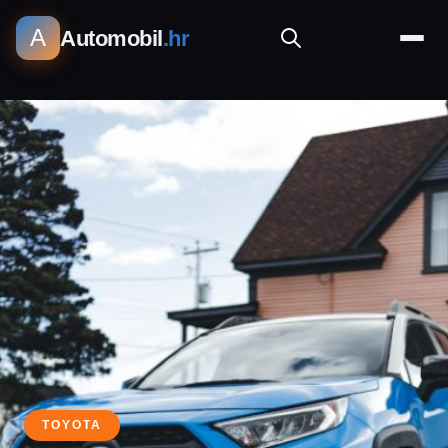
A
Automobil
.hr
TOYOTA