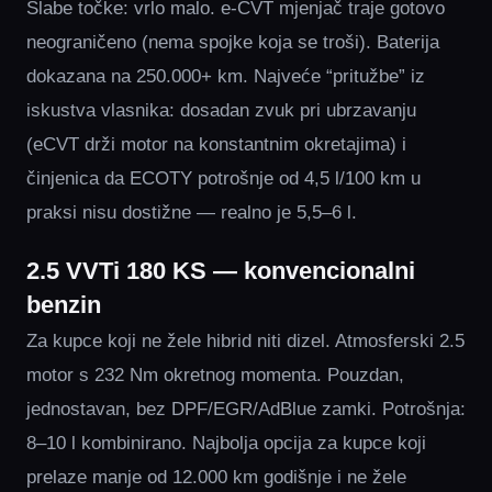
Slabe točke: vrlo malo. e-CVT mjenjač traje gotovo
neograničeno (nema spojke koja se troši). Baterija
dokazana na 250.000+ km. Najveće “pritužbe” iz
iskustva vlasnika: dosadan zvuk pri ubrzavanju
(eCVT drži motor na konstantnim okretajima) i
činjenica da ECOTY potrošnje od 4,5 l/100 km u
praksi nisu dostižne — realno je 5,5–6 l.
2.5 VVTi 180 KS — konvencionalni
benzin
Za kupce koji ne žele hibrid niti dizel. Atmosferski 2.5
motor s 232 Nm okretnog momenta. Pouzdan,
jednostavan, bez DPF/EGR/AdBlue zamki. Potrošnja:
8–10 l kombinirano. Najbolja opcija za kupce koji
prelaze manje od 12.000 km godišnje i ne žele