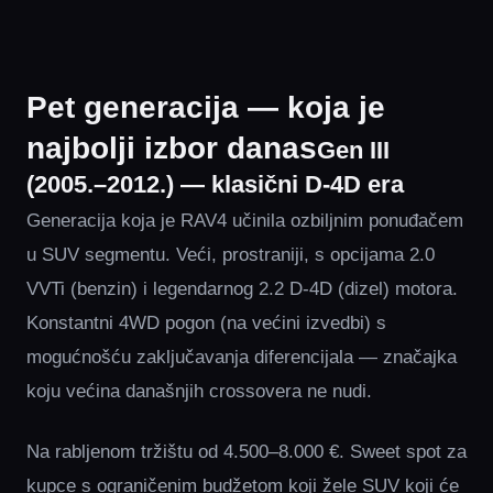
Pet generacija — koja je
najbolji izbor danas
Gen III
(2005.–2012.) — klasični D-4D era
Generacija koja je RAV4 učinila ozbiljnim ponuđačem
u SUV segmentu. Veći, prostraniji, s opcijama 2.0
VVTi (benzin) i legendarnog 2.2 D-4D (dizel) motora.
Konstantni 4WD pogon (na većini izvedbi) s
mogućnošću zaključavanja diferencijala — značajka
koju većina današnjih crossovera ne nudi.
Na rabljenom tržištu od 4.500–8.000 €. Sweet spot za
kupce s ograničenim budžetom koji žele SUV koji će