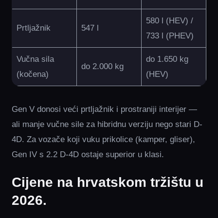
580 l (HEV) /
Prtljažnik
547 l
733 l (PHEV)
Vučna sila
do 1.650 kg
do 2.000 kg
(kočena)
(HEV)
Gen V donosi veći prtljažnik i prostraniji interijer —
ali manje vučne sile za hibridnu verziju nego stari D-
4D. Za vozače koji vuku prikolice (kamper, gliser),
Gen IV s 2.2 D-4D ostaje superior u klasi.
Cijene na hrvatskom tržištu u
2026.