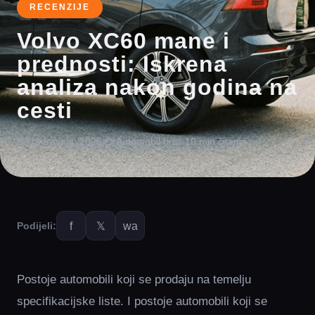
RECENZIJE
Volvo XC60 mane i
prednosti: Iskrena
analiza nakon godina na
cesti
📅 13 travnja, 2026
✍️ Automobil.hr
📖 10 min čitanja
f
𝕏
wa
Podijeli:
Postoje automobili koji se prodaju na temelju
specifikacijske liste. I postoje automobili koji se