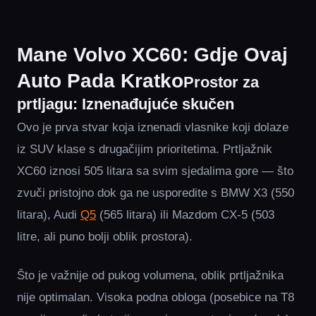
Mane Volvo XC60: Gdje Ovaj
Auto Pada Kratko
Prostor za
prtljagu: Iznenađujuće skučen
Ovo je prva stvar koja iznenadi vlasnike koji dolaze
iz SUV klase s drugačijim prioritetima. Prtljažnik
XC60 iznosi 505 litara sa svim sjedalima gore — što
zvuči pristojno dok ga ne usporedite s BMW X3 (550
litara), Audi
Q5
(565 litara) ili Mazdom CX-5 (503
litre, ali puno bolji oblik prostora).
Što je važnije od pukog volumena, oblik prtljažnika
nije optimalan. Visoka podna obloga (posebice na T8