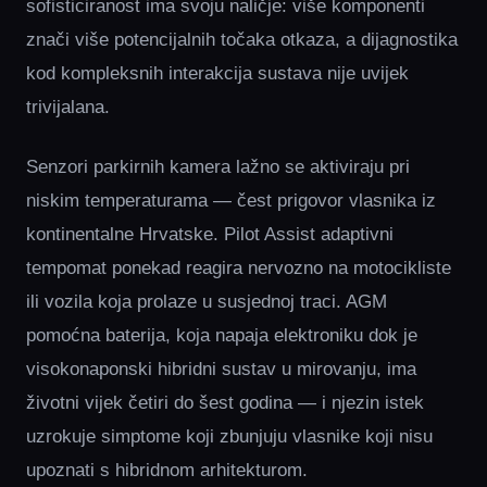
sofisticiranost ima svoju naličje: više komponenti
znači više potencijalnih točaka otkaza, a dijagnostika
kod kompleksnih interakcija sustava nije uvijek
trivijalana.
Senzori parkirnih kamera lažno se aktiviraju pri
niskim temperaturama — čest prigovor vlasnika iz
kontinentalne Hrvatske. Pilot Assist adaptivni
tempomat ponekad reagira nervozno na motocikliste
ili vozila koja prolaze u susjednoj traci. AGM
pomoćna baterija, koja napaja elektroniku dok je
visokonaponski hibridni sustav u mirovanju, ima
životni vijek četiri do šest godina — i njezin istek
uzrokuje simptome koji zbunjuju vlasnike koji nisu
upoznati s hibridnom arhitekturom.