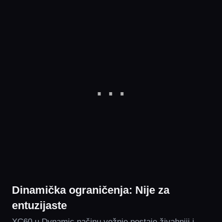
Dinamička ograničenja: Nije za
entuzijaste
XC60 u Dynamic načinu vožnje postaje živahniji i