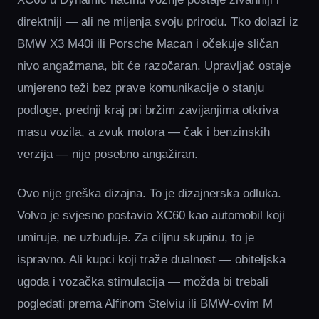
direktniji — ali ne mijenja svoju prirodu. Tko dolazi iz
BMW X3 M40i ili Porsche Macan i očekuje sličan
nivo angažmana, bit će razočaran. Upravljač ostaje
umjereno teži bez prave komunikacije o stanju
podloge, prednji kraj pri bržim zavijanjima otkriva
masu vozila, a zvuk motora — čak i benzinskih
verzija — nije posebno angažiran.
Ovo nije greška dizajna. To je dizajnerska odluka.
Volvo je svjesno postavio XC60 kao automobil koji
umiruje, ne uzbuđuje. Za ciljnu skupinu, to je
ispravno. Ali kupci koji traže dualnost — obiteljska
ugoda i vozačka stimulacija — možda bi trebali
pogledati prema Alfinom Stelviu ili BMW-ovim M