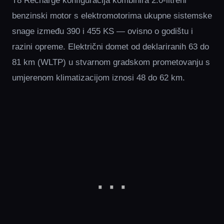
T8 Recharge konfiguracija kombinira 2.0-litreni
benzinski motor s elektromotorima ukupne sistemske
snage između 390 i 455 KS — ovisno o godištu i
razini opreme. Električni domet od deklariranih 63 do
81 km (WLTP) u stvarnom gradskom prometovanju s
umjerenom klimatizacijom iznosi 48 do 62 km.