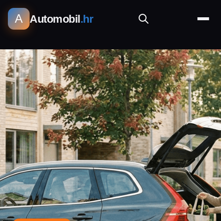
A
Automobil
.hr