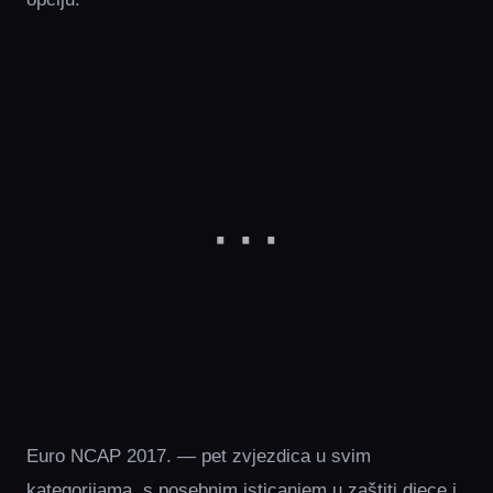
Euro NCAP 2017. — pet zvjezdica u svim
kategorijama, s posebnim isticanjem u zaštiti djece i