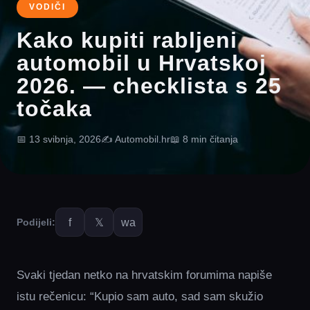
VODIČI
Kako kupiti rabljeni
automobil u Hrvatskoj
2026. — checklista s 25
točaka
📅 13 svibnja, 2026
✍️ Automobil.hr
📖 8 min čitanja
f
𝕏
wa
Podijeli:
Svaki tjedan netko na hrvatskim forumima napiše
istu rečenicu: “Kupio sam auto, sad sam skužio