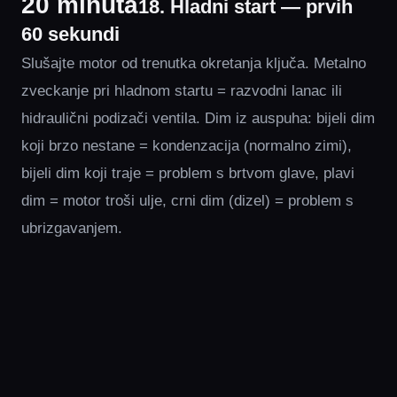
20 minuta
18. Hladni start — prvih
60 sekundi
Slušajte motor od trenutka okretanja ključa. Metalno
zveckanje pri hladnom startu = razvodni lanac ili
hidraulični podizači ventila. Dim iz auspuha: bijeli dim
koji brzo nestane = kondenzacija (normalno zimi),
bijeli dim koji traje = problem s brtvom glave, plavi
dim = motor troši ulje, crni dim (dizel) = problem s
ubrizgavanjem.