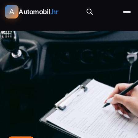
A
Automobil
.hr