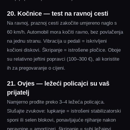
20. Kočnice — test na ravnoj cesti
Na ravnoj, praznoj cesti zakočite umjereno naglo s
60 km/h. Automobil mora kočiti ravno, bez povlačenja
na jednu stranu. Vibracija u pedali = iskrivljeni
kočioni diskovi. Škripanje = istrošene pločice. Oboje
su relativno jeftini popravci (100–300 €), ali koristite
ih za pregovaranje o cijeni.
21. Ovjes — ležeći policajci su vaš
prijatelj
Namjerno prođite preko 3–4 ležeća policajca.
Slušajte zvukove: lupkanje = istrošeni stabilizatorski
sponi ili selen blokovi, ponavljajuće njihanje nakon
neravnine = amortizeri, škripanje = suhi ležajevi.