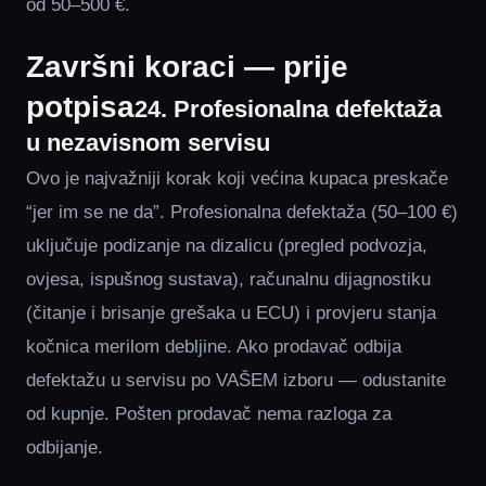
od 50–500 €.
Završni koraci — prije
potpisa
24. Profesionalna defektaža
u nezavisnom servisu
Ovo je najvažniji korak koji većina kupaca preskače
“jer im se ne da”. Profesionalna defektaža (50–100 €)
uključuje podizanje na dizalicu (pregled podvozja,
ovjesa, ispušnog sustava), računalnu dijagnostiku
(čitanje i brisanje grešaka u ECU) i provjeru stanja
kočnica merilom debljine. Ako prodavač odbija
defektažu u servisu po VAŠEM izboru — odustanite
od kupnje. Pošten prodavač nema razloga za
odbijanje.