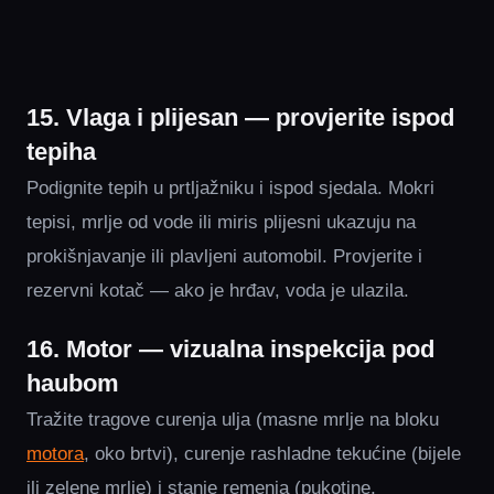
15. Vlaga i plijesan — provjerite ispod
tepiha
Podignite tepih u prtljažniku i ispod sjedala. Mokri
tepisi, mrlje od vode ili miris plijesni ukazuju na
prokišnjavanje ili plavljeni automobil. Provjerite i
rezervni kotač — ako je hrđav, voda je ulazila.
16. Motor — vizualna inspekcija pod
haubom
Tražite tragove curenja ulja (masne mrlje na bloku
motora
, oko brtvi), curenje rashladne tekućine (bijele
ili zelene mrlje) i stanje remenja (pukotine,