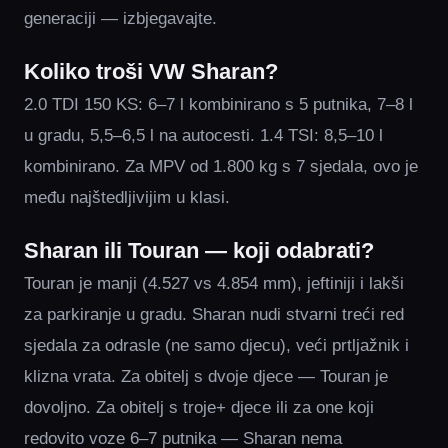
generaciji — izbjegavajte.
Koliko troši VW Sharan?
2.0 TDI 150 KS: 6–7 l kombinirano s 5 putnika, 7–8 l
u gradu, 5,5–6,5 l na autocesti. 1.4 TSI: 8,5–10 l
kombinirano. Za MPV od 1.800 kg s 7 sjedala, ovo je
među najštedljivijim u klasi.
Sharan ili Touran — koji odabrati?
Touran je manji (4.527 vs 4.854 mm), jeftiniji i lakši
za parkiranje u gradu. Sharan nudi stvarni treći red
sjedala za odrasle (ne samo djecu), veći prtljažnik i
klizna vrata. Za obitelj s dvoje djece — Touran je
dovoljno. Za obitelj s troje+ djece ili za one koji
redovito voze 6–7 putnika — Sharan nema