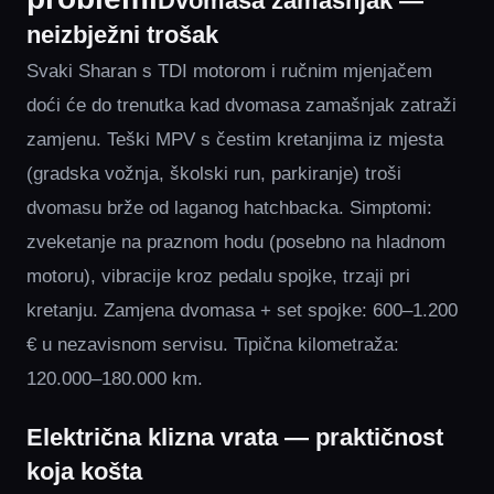
Dvomasa zamašnjak —
neizbježni trošak
Svaki Sharan s TDI motorom i ručnim mjenjačem
doći će do trenutka kad dvomasa zamašnjak zatraži
zamjenu. Teški MPV s čestim kretanjima iz mjesta
(gradska vožnja, školski run, parkiranje) troši
dvomasu brže od laganog hatchbacka. Simptomi:
zveketanje na praznom hodu (posebno na hladnom
motoru), vibracije kroz pedalu spojke, trzaji pri
kretanju. Zamjena dvomasa + set spojke: 600–1.200
€ u nezavisnom servisu. Tipična kilometraža:
120.000–180.000 km.
Električna klizna vrata — praktičnost
koja košta