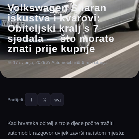
Volkswagen Sharan
iskustva i kvarovi:
Obiteljski kralj s 7
sjedala — što morate
znati prije kupnje
📅 17 svibnja, 2026
✍️ Automobil.hr
📖 9 min čitanja
f
𝕏
wa
Podijeli:
Kad hrvatska obitelj s troje djece počne tražiti
automobil, razgovor uvijek završi na istom mjestu: