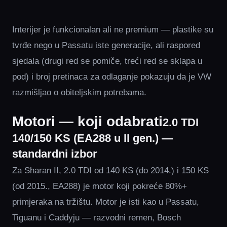
Interijer je funkcionalan ali ne premium — plastike su
tvrđe nego u Passatu iste generacije, ali raspored
sjedala (drugi red se pomiče, treći red se sklapa u
pod) i broj pretinaca za odlaganje pokazuju da je VW
razmišljao o obiteljskim potrebama.
Motori — koji odabrati
2.0 TDI
140/150 KS (EA288 u II gen.) —
standardni izbor
Za Sharan II, 2.0 TDI od 140 KS (do 2014.) i 150 KS
(od 2015., EA288) je motor koji pokreće 80%+
primjeraka na tržištu. Motor je isti kao u Passatu,
Tiguanu i Caddyju — razvodni remen, Bosch