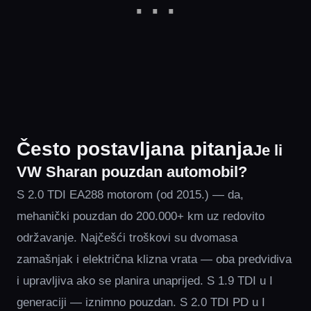
Često postavljana pitanja
Je li
VW Sharan pouzdan automobil?
S 2.0 TDI EA288 motorom (od 2015.) — da,
mehanički pouzdan do 200.000+ km uz redovito
održavanje. Najčešći troškovi su dvomasa
zamašnjak i električna klizna vrata — oba predvidiva
i upravljiva ako se planira unaprijed. S 1.9 TDI u I
generaciji — iznimno pouzdan. S 2.0 TDI PD u I