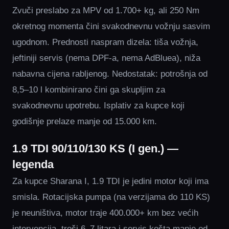
Zvuči preslabo za MPV od 1.700+ kg, ali 250 Nm
okretnog momenta čini svakodnevnu vožnju sasvim
ugodnom. Prednosti naspram dizela: tiša vožnja,
jeftiniji servis (nema DPF-a, nema AdBluea), niža
nabavna cijena rabljenog. Nedostatak: potrošnja od
8,5–10 l kombinirano čini ga skupljim za
svakodnevnu upotrebu. Isplativ za kupce koji
godišnje prelaze manje od 15.000 km.
1.9 TDI 90/110/130 KS (I gen.) —
legenda
Za kupce Sharana I, 1.9 TDI je jedini motor koji ima
smisla. Rotacijska pumpa (na verzijama do 110 KS)
je neuništiva, motor traje 400.000+ km bez većih
intervencija, troši 6–7 litara i servis košta manje od