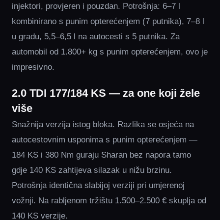
injektori, provjeren i pouzdan. Potrošnja: 6–7 l
kombinirano s punim opterećenjem (7 putnika), 7–8 l
u gradu, 5,5–6,5 l na autocesti s 5 putnika. Za
automobil od 1.800+ kg s punim opterećenjem, ovo je
impresivno.
2.0 TDI 177/184 KS — za one koji žele
više
Snažnija verzija istog bloka. Razlika se osjeća na
autocestovnim usponima s punim opterećenjem —
184 KS i 380 Nm guraju Sharan bez napora tamo
gdje 140 KS zahtijeva silazak u nižu brzinu.
Potrošnja identična slabijoj verziji pri umjerenoj
vožnji. Na rabljenom tržištu 1.500–2.500 € skuplja od
140 KS verzije.