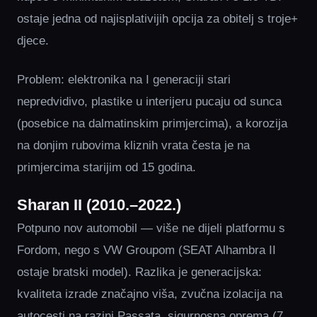
ostaje jedna od najisplativijih opcija za obitelj s troje+
djece.
Problem: elektronika na I generaciji stari
nepredvidivo, plastike u interijeru pucaju od sunca
(posebice na dalmatinskim primjercima), a korozija
na donjim rubovima kliznih vrata česta je na
primjercima starijim od 15 godina.
Sharan II (2010.–2022.)
Potpuno nov automobil — više ne dijeli platformu s
Fordom, nego s VW Groupom (SEAT Alhambra II
ostaje bratski model). Razlika je generacijska:
kvaliteta izrade značajno viša, zvučna izolacija na
autocesti na razini Passata, sigurnosna oprema (7