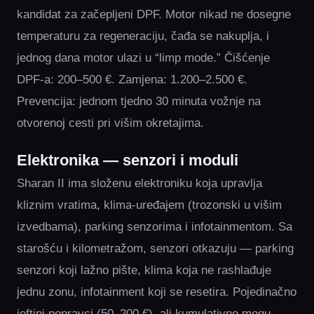
kandidat za začepljeni DPF. Motor nikad ne dosegne
temperaturu za regeneraciju, čađa se nakuplja, i
jednog dana motor ulazi u “limp mode.” Čišćenje
DPF-a: 200–500 €. Zamjena: 1.200–2.500 €.
Prevencija: jednom tjedno 30 minuta vožnje na
otvorenoj cesti pri višim okretajima.
Elektronika — senzori i moduli
Sharan II ima složenu elektroniku koja upravlja
kliznim vratima, klima-uređajem (trozonski u višim
izvedbama), parking senzorima i infotainmentom. Sa
starošću i kilometražom, senzori otkazuju — parking
senzori koji lažno pište, klima koja ne rashlađuje
jednu zonu, infotainment koji se resetira. Pojedinačno
jeftini popravci (50–200 €), ali kumulativno mogu