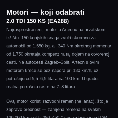
Motori — koji odabrati
2.0 TDI 150 KS (EA288)
Najrasprostranjeniji motor u Arteonu na hrvatskom
tržištu. 150 konjskih snaga zvuči skromno za
automobil od 1.650 kg, ali 340 Nm okretnog momenta
od 1.750 okretaja kompenzira taj dojam na otvorenoj
cesti. Na autocesti Zagreb–Split, Arteon s ovim
motorom kreće se bez napora pri 130 km/h, uz
potrošnju od 5,5–6,5 litara na 100 km. U gradu,
realna potrošnja raste na 7–8 litara.
Ovaj motor koristi razvodni remen (ne lanac), što je
zapravo prednost — zamjena remena na svakih
120.000 km košta 280–450 € i pouzdanija je od VW-