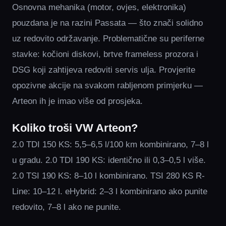
Osnovna mehanika (motor, ovjes, elektronika)
pouzdana je na razini Passata — što znači solidno
uz redovito održavanje. Problematične su periferne
stavke: kočioni diskovi, brtve frameless prozora i
DSG koji zahtijeva redoviti servis ulja. Provjerite
opozivne akcije na svakom rabljenom primjerku —
Arteon ih je imao više od prosjeka.
Koliko troši VW Arteon?
2.0 TDI 150 KS: 5,5–6,5 l/100 km kombinirano, 7–8 l
u gradu. 2.0 TDI 190 KS: identično ili 0,3–0,5 l više.
2.0 TSI 190 KS: 8–10 l kombinirano. TSI 280 KS R-
Line: 10–12 l. eHybrid: 2–3 l kombinirano ako punite
redovito, 7–8 l ako ne punite.