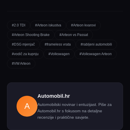
#2.0 TDI
#Arteon iskustva
#Arteon kvarovi
#Arteon Shooting Brake
#Arteon vs Passat
#DSG mjenjač
#frameless vrata
#rabljeni automobili
#vodič za kupnju
#Volkswagen
#Volkswagen Arteon
#VW Arteon
Automobil.hr
A
Automobilski novinar i entuzijast. Piše za
Automobil.hr s fokusom na detaljne
recenzije i praktične savjete.