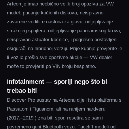
Arteon je imao neobično velik broj opoziva za VW
model: pucanje kočionih diskova, neispravno
zavarene vodilice naslona za glavu, odljepljivanje
stražnjeg spojlera, odljepljivanje panoramskog krova,
neispravan aktuator kočnice, i pogrešno postavljeni
osigurači na hibridnoj verziji. Prije kupnje provjerite je
li vozilo prošlo sve opozivne akcije — VW dealer
može to provjeriti po VIN broju besplatno.
Infotainment — sporiji nego što bi
trebao biti
Discover Pro sustav na Arteonu dijeli istu platformu s
Passatom i Tiguanom, ali na ranijem hardveru
(2017.–2019.) zna biti spor, resetira se sam i
povremeno gubi Bluetooth vezu. Facelift modeli od