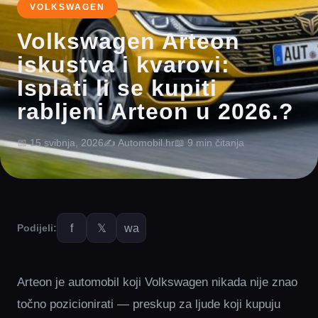
VOLKSWAGEN
Volkswagen Arteon
iskustva i kvarovi:
Isplati li se kupiti
rabljeni Arteon u 2026.?
📅 15 svibnja, 2026
✍️ Automobil.hr
📖 9 min čitanja
f
𝕏
wa
Podijeli:
Arteon je automobil koji Volkswagen nikada nije znao
točno pozicionirati — preskup za ljude koji kupuju