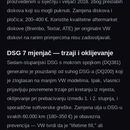
proizvedenim u siječnju i veljači 2018. zbog preslabih
diskova koji su mogli puknuti. Zamjena diskova i
pločica: 200–400 €. Koristite kvalitetne aftermarket
diskove (Brembo, Textar, ATE) jer originalni VW
diskovi na ranim primjercima nisu zadovoljavali.
DSG 7 mjenjač — trzaji i oklijevanje
Sedam-stupanjski DSG s mokrom spojkom (DQ381)
generalno je pouzdaniji od suhog DSG-a (DQ200) koji
je zloglasan na manjim VW modelima. Ipak, vlasnici
prijavljuju povremene trzaje pri kretanju iz mjesta,
oklijevanje pri prebacivanju između 1. i 2. stupnja, i
sporadične softverske greške. Zamjena ulja u DSG-u
svakih 60.000 km (180–350 €) je obavezna
prevencija — VW tvrdi da je “lifetime fill,” ali