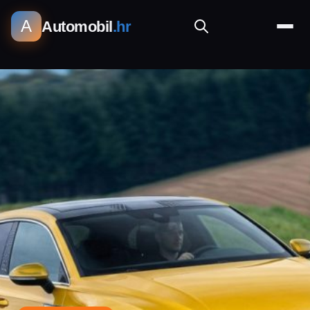
A
Automobil
.hr